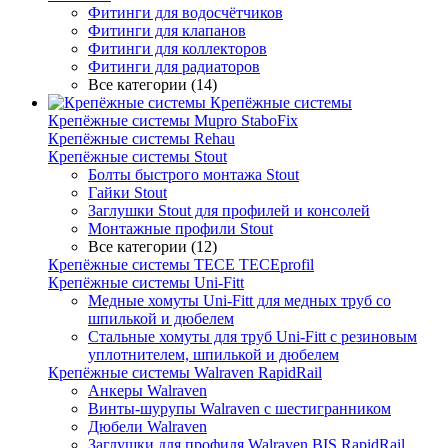
Фитинги для водосчётчиков
Фитинги для клапанов
Фитинги для коллекторов
Фитинги для радиаторов
Все категории (14)
Крепёжные системы
Крепёжные системы Mupro StaboFix
Крепёжные системы Rehau
Крепёжные системы Stout
Болты быстрого монтажа Stout
Гайки Stout
Заглушки Stout для профилей и консолей
Монтажные профили Stout
Все категории (12)
Крепёжные системы TECE TECEprofil
Крепёжные системы Uni-Fitt
Медные хомуты Uni-Fitt для медных труб со
шпилькой и дюбелем
Стальные хомуты для труб Uni-Fitt с резиновым
уплотнителем, шпилькой и дюбелем
Крепёжные системы Walraven RapidRail
Анкеры Walraven
Винты-шурупы Walraven с шестигранником
Дюбели Walraven
Заглушки для профиля Walraven BIS RapidRail