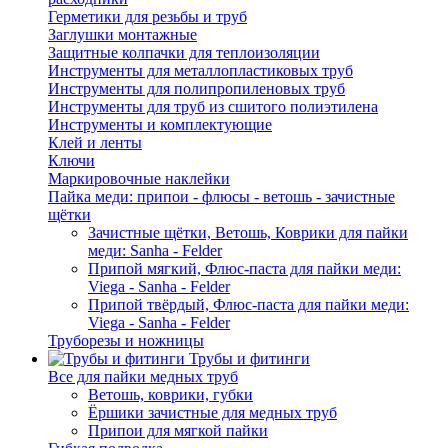
Герметики для резьбы и труб
Заглушки монтажные
Защитные колпачки для теплоизоляции
Инструменты для металлопластиковых труб
Инструменты для полипропиленовых труб
Инструменты для труб из сшитого полиэтилена
Инструменты и комплектующие
Клей и ленты
Ключи
Маркировочные наклейки
Пайка меди: припои - флюсы - ветошь - зачистные
щётки
Зачистные щётки, Ветошь, Коврики для пайки
меди: Sanha - Felder
Припой мягкий, Флюс-паста для пайки меди:
Viega - Sanha - Felder
Припой твёрдый, Флюс-паста для пайки меди:
Viega - Sanha - Felder
Труборезы и ножницы
Трубы и фитинги
Все для пайки медных труб
Ветошь, коврики, губки
Ёршики зачистные для медных труб
Припои для мягкой пайки