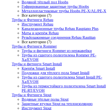
Водяной тёплый пол Hoobs
Гофрированные защитные трубы Hoobs
Металлопластиковые трубы Hoobs PE-X/AL/PE-X
Все категории (7)
Трубы и Фитинги Rehau
Инструмент Rehau
Канализационные трубы Rehau Raupiano Plus
Маты и крепёж Rehau
Резьбозажимные соединения Rehau Rautitan
Все категории (7)
Трубы и Фитинги Rommer
Трубы и фитинги Rommer из нержавейки
Трубы из сшитого полиэтилена Rommer PE-
Xa/EVOH
Трубы и фитинги Smart Install
Крепёж Smart Install
Подложки для тёплого пола Smart Install
Трубы из сшитого полиэтилена Smart Install PE-
Xa/EVOH
Трубы из термостойкого полиэтилена Smart Install
PE-RT/EVOH
Трубы и Фитинги Stout
Водяные тёплые полы Stout
Защитные втулки Stout на теплоизоляцию
Инструмент Stout