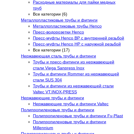
Расходные материалы для пайки медных
труб
Все категории (6)
Металлопластиковые трубы и фитинги
Металлопластиковые трубы Henco
Пресс-водорозетки Henco
Пресс-муфты Henco ВР с внутренней резьбой
Пресс-муфты Henco НР с наружной резьбой
Все категории (17)
Нержавеющая сталь трубы и фитинги
Трубы и пресс-фитинги из нержавеющей
стали Viega Sanpress Inox
Трубы и фитинги Rommer из нержавеющей
стали SUS 304
Трубы и фитинги из нержавеющей стали
Valtec VT.INOX-PRESS
Нержавеющие трубы и фитинги
Нержавеющие трубы и фитинги Valtec
Полипропиленовые трубы и фитинги
Полипропиленовые трубы и фитинги Fv-Plast
Полипропиленовые трубы и фитинги
Millennium
Полипропиленовые трубы и фитинги