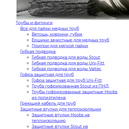
Трубы и фитинги
Все для пайки медных труб
Ветошь, коврики, губки
Ёршики зачистные для медных труб
Припои для мягкой пайки
Гибкая подводка
Гибкая подводка для воды Stout
Гибкая подводка для воды Uni-Fitt
Гибкая подводка для воды Valtec
Гофра защитная для труб
Гофра защитная для труб Uni-Fitt
Труба гофрированная Stout из ПНД
Трубы гофрированные защитные Hoobs
из полиэтилена
Греющий кабель для труб
Защитные втулки для теплоизоляции
Защитные втулки Hoobs на
теплоизоляцию
Защитные втулки Stout на