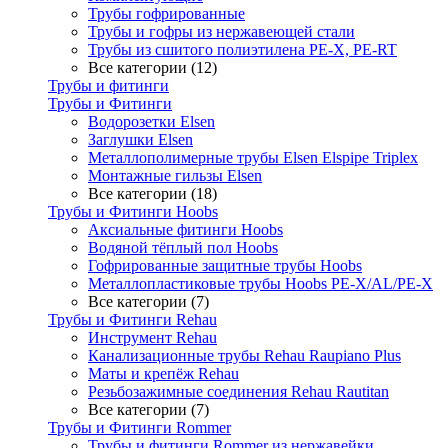
Трубы гофрированные
Трубы и гофры из нержавеющей стали
Трубы из сшитого полиэтилена PE-X, PE-RT
Все категории (12)
Трубы и фитинги
Трубы и Фитинги
Водорозетки Elsen
Заглушки Elsen
Металлополимерные трубы Elsen Elspipe Triplex
Монтажные гильзы Elsen
Все категории (18)
Трубы и Фитинги Hoobs
Аксиальные фитинги Hoobs
Водяной тёплый пол Hoobs
Гофрированные защитные трубы Hoobs
Металлопластиковые трубы Hoobs PE-X/AL/PE-X
Все категории (7)
Трубы и Фитинги Rehau
Инструмент Rehau
Канализационные трубы Rehau Raupiano Plus
Маты и крепёж Rehau
Резьбозажимные соединения Rehau Rautitan
Все категории (7)
Трубы и Фитинги Rommer
Трубы и фитинги Rommer из нержавейки