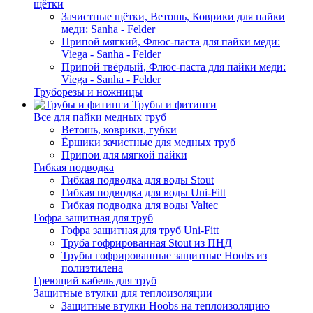
щётки
Зачистные щётки, Ветошь, Коврики для пайки
меди: Sanha - Felder
Припой мягкий, Флюс-паста для пайки меди:
Viega - Sanha - Felder
Припой твёрдый, Флюс-паста для пайки меди:
Viega - Sanha - Felder
Труборезы и ножницы
Трубы и фитинги
Все для пайки медных труб
Ветошь, коврики, губки
Ёршики зачистные для медных труб
Припои для мягкой пайки
Гибкая подводка
Гибкая подводка для воды Stout
Гибкая подводка для воды Uni-Fitt
Гибкая подводка для воды Valtec
Гофра защитная для труб
Гофра защитная для труб Uni-Fitt
Труба гофрированная Stout из ПНД
Трубы гофрированные защитные Hoobs из
полиэтилена
Греющий кабель для труб
Защитные втулки для теплоизоляции
Защитные втулки Hoobs на теплоизоляцию