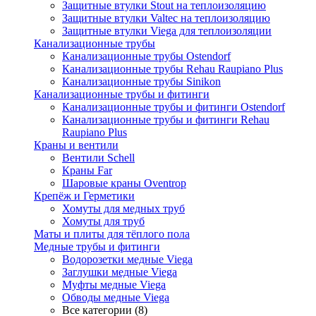
Защитные втулки Stout на теплоизоляцию
Защитные втулки Valtec на теплоизоляцию
Защитные втулки Viega для теплоизоляции
Канализационные трубы
Канализационные трубы Ostendorf
Канализационные трубы Rehau Raupiano Plus
Канализационные трубы Sinikon
Канализационные трубы и фитинги
Канализационные трубы и фитинги Ostendorf
Канализационные трубы и фитинги Rehau
Raupiano Plus
Краны и вентили
Вентили Schell
Краны Far
Шаровые краны Oventrop
Крепёж и Герметики
Хомуты для медных труб
Хомуты для труб
Маты и плиты для тёплого пола
Медные трубы и фитинги
Водорозетки медные Viega
Заглушки медные Viega
Муфты медные Viega
Обводы медные Viega
Все категории (8)