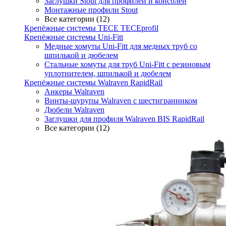
Заглушки Stout для профилей и консолей
Монтажные профили Stout
Все категории (12)
Крепёжные системы TECE TECEprofil
Крепёжные системы Uni-Fitt
Медные хомуты Uni-Fitt для медных труб со
шпилькой и дюбелем
Стальные хомуты для труб Uni-Fitt с резиновым
уплотнителем, шпилькой и дюбелем
Крепёжные системы Walraven RapidRail
Анкеры Walraven
Винты-шурупы Walraven с шестигранником
Дюбели Walraven
Заглушки для профиля Walraven BIS RapidRail
Все категории (12)