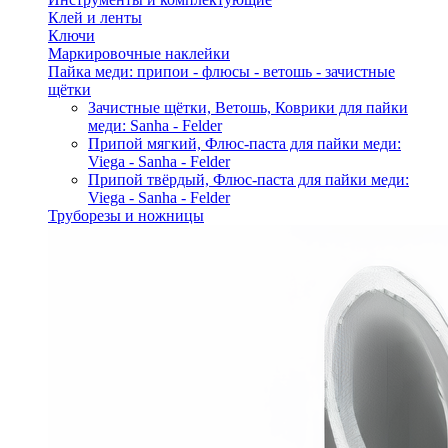
Клей и ленты
Ключи
Маркировочные наклейки
Пайка меди: припои - флюсы - ветошь - зачистные
щётки
Зачистные щётки, Ветошь, Коврики для пайки
меди: Sanha - Felder
Припой мягкий, Флюс-паста для пайки меди:
Viega - Sanha - Felder
Припой твёрдый, Флюс-паста для пайки меди:
Viega - Sanha - Felder
Труборезы и ножницы