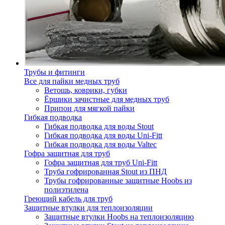
Трубы и фитинги
Все для пайки медных труб
Ветошь, коврики, губки
Ёршики зачистные для медных труб
Припои для мягкой пайки
Гибкая подводка
Гибкая подводка для воды Stout
Гибкая подводка для воды Uni-Fitt
Гибкая подводка для воды Valtec
Гофра защитная для труб
Гофра защитная для труб Uni-Fitt
Труба гофрированная Stout из ПНД
Трубы гофрированные защитные Hoobs из
полиэтилена
Греющий кабель для труб
Защитные втулки для теплоизоляции
Защитные втулки Hoobs на теплоизоляцию