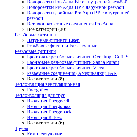
Водорозетки Pro Aqua ВР с внутренней резьбой
Водорозетки Pro Aqua НР с наружной резьбой
Водорозетки двойные Pro Aqua ВР с внутренней
резьбой
Вставки разъемные соединения Pro Aqua
Все категории (30)
Резьбовые фитинги
Латунные фитинги Elsen
Резьбовые фитинги Far латунные
Резьбовые фитинги
Бронзовые резьбовые фитинги Oventrop "Cofit S"
Бронзовые резьбовые фитинги Sanha Purafit
Бронзовые резьбовые фитинги Viega
Разъемные соединения (Американки) FAR
Все категории (8)
Теплоизляция вентиляционная
Energoflex
Теплоизоляция для труб
Изоляция Energocell
Изоляция Energomax
Изоляция Energopack
Изоляция K-Flex
Все категории (6)
Трубы
Комплектующие