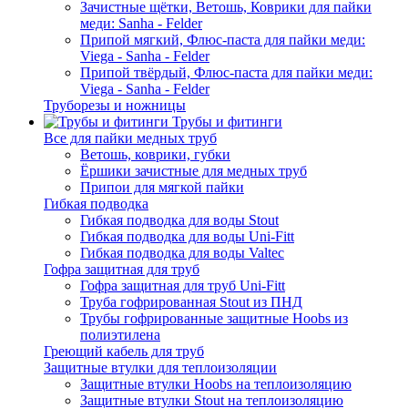
Зачистные щётки, Ветошь, Коврики для пайки
меди: Sanha - Felder
Припой мягкий, Флюс-паста для пайки меди:
Viega - Sanha - Felder
Припой твёрдый, Флюс-паста для пайки меди:
Viega - Sanha - Felder
Труборезы и ножницы
Трубы и фитинги
Все для пайки медных труб
Ветошь, коврики, губки
Ёршики зачистные для медных труб
Припои для мягкой пайки
Гибкая подводка
Гибкая подводка для воды Stout
Гибкая подводка для воды Uni-Fitt
Гибкая подводка для воды Valtec
Гофра защитная для труб
Гофра защитная для труб Uni-Fitt
Труба гофрированная Stout из ПНД
Трубы гофрированные защитные Hoobs из
полиэтилена
Греющий кабель для труб
Защитные втулки для теплоизоляции
Защитные втулки Hoobs на теплоизоляцию
Защитные втулки Stout на теплоизоляцию