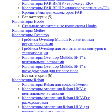
Коллекторы FAR ВР/НР «евроконус-EK»
Коллекторы FAR ВР/НР «плоское уплотнение-TP»
Кронштейны для коллекторов FAR
Все категории (5)
Коллекторы Hoobs
Стальные отопительные коллекторы Hoobs
Коллекторы Meibes
Коллекторы Oventrop
Гребёнки Oventrop Multidis R с вентилями
регулировочными
Гребёнки Oventrop для отопительных контуров в
теплоизоляции
Коллекторы Oventrop Multidis SF 1" с
вентильными вставками
Коллекторы Oventrop Multidis SF 1" с
расходомерами для теплого пола
Все категории (6)
Коллекторы Rehau
Коллекторы Rehau для водоснабжения
Коллекторы отопления Rehau HKV с
вентильными вставками
Коллекторы отопления Rehau HKV-D с
расходомерами
Коллекторы отопления Rehau HLV для
радиаторного отопления