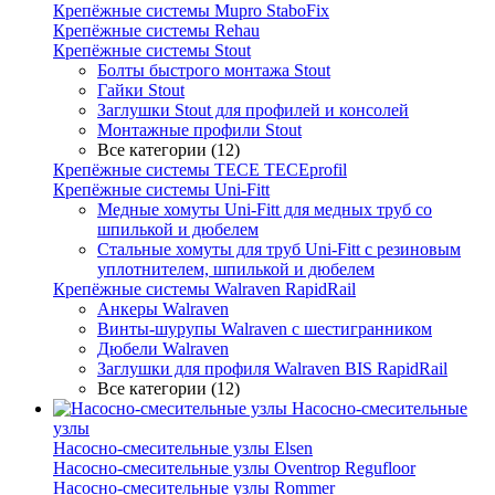
Крепёжные системы Mupro StaboFix
Крепёжные системы Rehau
Крепёжные системы Stout
Болты быстрого монтажа Stout
Гайки Stout
Заглушки Stout для профилей и консолей
Монтажные профили Stout
Все категории (12)
Крепёжные системы TECE TECEprofil
Крепёжные системы Uni-Fitt
Медные хомуты Uni-Fitt для медных труб со
шпилькой и дюбелем
Стальные хомуты для труб Uni-Fitt с резиновым
уплотнителем, шпилькой и дюбелем
Крепёжные системы Walraven RapidRail
Анкеры Walraven
Винты-шурупы Walraven с шестигранником
Дюбели Walraven
Заглушки для профиля Walraven BIS RapidRail
Все категории (12)
Насосно-смесительные
узлы
Насосно-смесительные узлы Elsen
Насосно-смесительные узлы Oventrop Regufloor
Насосно-смесительные узлы Rommer