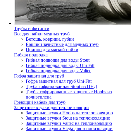
Трубы и фитинги
Все для пайки медных труб
Ветошь, коврики, губки
Ёршики зачистные для медных труб
Припои для мягкой пайки
Гибкая подводка
Гибкая подводка для воды Stout
Гибкая подводка для воды Uni-Fitt
Гибкая подводка для воды Valtec
Гофра защитная для труб
Гофра защитная для труб Uni-Fitt
Труба гофрированная Stout из ПНД
Трубы гофрированные защитные Hoobs из
полиэтилена
Греющий кабель для труб
Защитные втулки для теплоизоляции
Защитные втулки Hoobs на теплоизоляцию
Защитные втулки Stout на теплоизоляцию
Защитные втулки Valtec на теплоизоляцию
Защитные втулки Viega для теплоизоляции