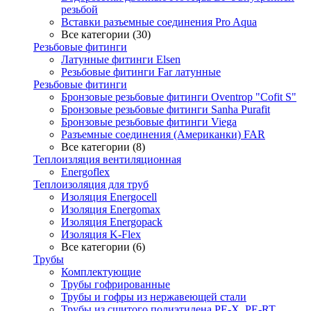
резьбой
Вставки разъемные соединения Pro Aqua
Все категории (30)
Резьбовые фитинги
Латунные фитинги Elsen
Резьбовые фитинги Far латунные
Резьбовые фитинги
Бронзовые резьбовые фитинги Oventrop "Cofit S"
Бронзовые резьбовые фитинги Sanha Purafit
Бронзовые резьбовые фитинги Viega
Разъемные соединения (Американки) FAR
Все категории (8)
Теплоизляция вентиляционная
Energoflex
Теплоизоляция для труб
Изоляция Energocell
Изоляция Energomax
Изоляция Energopack
Изоляция K-Flex
Все категории (6)
Трубы
Комплектующие
Трубы гофрированные
Трубы и гофры из нержавеющей стали
Трубы из сшитого полиэтилена PE-X, PE-RT