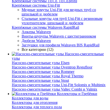
Крепёжные системы TECE TECEprofil
Крепёжные системы Uni-Fitt
Медные хомуты Uni-Fitt для медных труб со
шпилькой и дюбелем
Стальные хомуты для труб Uni-Fitt с резиновым
уплотнителем, шпилькой и дюбелем
Крепёжные системы Walraven RapidRail
Анкеры Walraven
Винты-шурупы Walraven с шестигранником
Дюбели Walraven
Заглушки для профиля Walraven BIS RapidRail
Все категории (12)
Насосно-смесительные
узлы
Насосно-смесительные узлы Elsen
Насосно-смесительные узлы Oventrop Regufloor
Насосно-смесительные узлы Rommer
Насосно-смесительные узлы Royal Thermo
Насосно-смесительные узлы Stout
Насосно-смесительные узлы Uni-Fitt Solomix и Multimix
Насосно-смесительные узлы Valtec Combi и Valmix
Коллекторы и Гребёнки
Коллекторы для воды
Коллекторы для отопления
Коллекторы для теплого пола