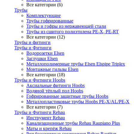
Все категории (6)
Трубы
Комплектующие
Трубы гофрированные
Трубы и гофры из нержавеющей стали
Трубы из сшитого полиэтилена PE-X, PE-RT
Все категории (12)
Трубы и фитинги
Трубы и Фитинги
Водорозетки Elsen
Заглушки Elsen
Металлополимерные трубы Elsen Elspipe Triplex
Монтажные гильзы Elsen
Все категории (18)
Трубы и Фитинги Hoobs
Аксиальные фитинги Hoobs
Водяной тёплый пол Hoobs
Гофрированные защитные трубы Hoobs
Металлопластиковые трубы Hoobs PE-X/AL/PE-X
Все категории (7)
Трубы и Фитинги Rehau
Инструмент Rehau
Канализационные трубы Rehau Raupiano Plus
Маты и крепёж Rehau
Резьбозажимные соединения Rehau Rautitan