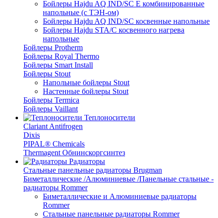
Бойлеры Hajdu AQ IND/SC E комбинированные
напольные (с ТЭН-ом)
Бойлеры Hajdu AQ IND/SC косвенные напольные
Бойлеры Hajdu STA/C косвенного нагрева
напольные
Бойлеры Protherm
Бойлеры Royal Thermo
Бойлеры Smart Install
Бойлеры Stout
Напольные бойлеры Stout
Настенные бойлеры Stout
Бойлеры Termica
Бойлеры Vaillant
Теплоносители
Clariant Antifrogen
Dixis
PIPAL® Chemicals
Thermagent Обнинскоргсинтез
Радиаторы
Стальные панельные радиаторы Brugman
Биметаллические /Алюминиевые /Панельные стальные -
радиаторы Rommer
Биметаллические и Алюминиевые радиаторы
Rommer
Стальные панельные радиаторы Rommer