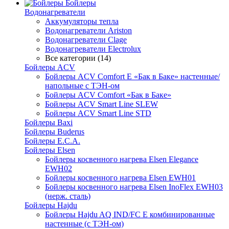
Бойлеры
Водонагреватели
Аккумуляторы тепла
Водонагреватели Ariston
Водонагреватели Clage
Водонагреватели Electrolux
Все категории (14)
Бойлеры ACV
Бойлеры ACV Comfort E «Бак в Баке» настенные/
напольные c ТЭН-ом
Бойлеры ACV Comfort «Бак в Баке»
Бойлеры ACV Smart Line SLEW
Бойлеры ACV Smart Line STD
Бойлеры Baxi
Бойлеры Buderus
Бойлеры E.C.A.
Бойлеры Elsen
Бойлеры косвенного нагрева Elsen Elegance
EWH02
Бойлеры косвенного нагрева Elsen EWH01
Бойлеры косвенного нагрева Elsen InoFlex EWH03
(нерж. сталь)
Бойлеры Hajdu
Бойлеры Hajdu AQ IND/FC E комбинированные
настенные (с ТЭН-ом)