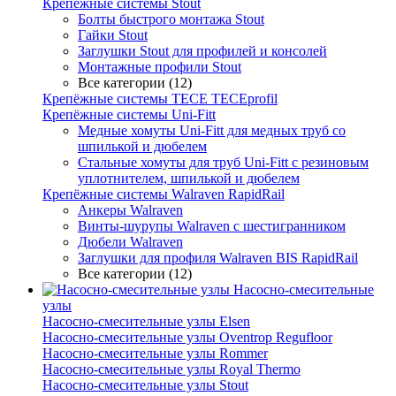
Крепёжные системы Stout
Болты быстрого монтажа Stout
Гайки Stout
Заглушки Stout для профилей и консолей
Монтажные профили Stout
Все категории (12)
Крепёжные системы TECE TECEprofil
Крепёжные системы Uni-Fitt
Медные хомуты Uni-Fitt для медных труб со
шпилькой и дюбелем
Стальные хомуты для труб Uni-Fitt с резиновым
уплотнителем, шпилькой и дюбелем
Крепёжные системы Walraven RapidRail
Анкеры Walraven
Винты-шурупы Walraven с шестигранником
Дюбели Walraven
Заглушки для профиля Walraven BIS RapidRail
Все категории (12)
Насосно-смесительные
узлы
Насосно-смесительные узлы Elsen
Насосно-смесительные узлы Oventrop Regufloor
Насосно-смесительные узлы Rommer
Насосно-смесительные узлы Royal Thermo
Насосно-смесительные узлы Stout