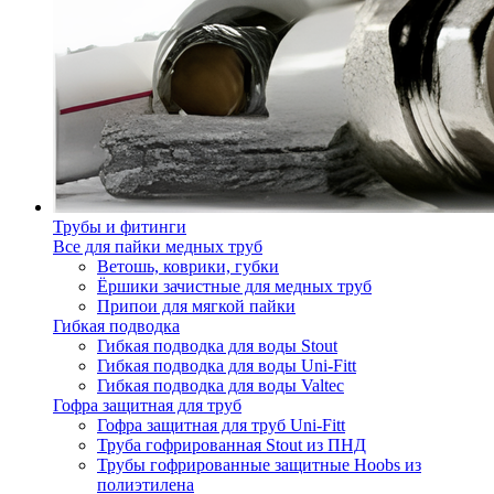
Трубы и фитинги
Все для пайки медных труб
Ветошь, коврики, губки
Ёршики зачистные для медных труб
Припои для мягкой пайки
Гибкая подводка
Гибкая подводка для воды Stout
Гибкая подводка для воды Uni-Fitt
Гибкая подводка для воды Valtec
Гофра защитная для труб
Гофра защитная для труб Uni-Fitt
Труба гофрированная Stout из ПНД
Трубы гофрированные защитные Hoobs из
полиэтилена