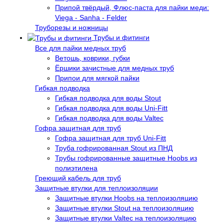
Припой твёрдый, Флюс-паста для пайки меди:
Viega - Sanha - Felder
Труборезы и ножницы
Трубы и фитинги
Все для пайки медных труб
Ветошь, коврики, губки
Ёршики зачистные для медных труб
Припои для мягкой пайки
Гибкая подводка
Гибкая подводка для воды Stout
Гибкая подводка для воды Uni-Fitt
Гибкая подводка для воды Valtec
Гофра защитная для труб
Гофра защитная для труб Uni-Fitt
Труба гофрированная Stout из ПНД
Трубы гофрированные защитные Hoobs из
полиэтилена
Греющий кабель для труб
Защитные втулки для теплоизоляции
Защитные втулки Hoobs на теплоизоляцию
Защитные втулки Stout на теплоизоляцию
Защитные втулки Valtec на теплоизоляцию