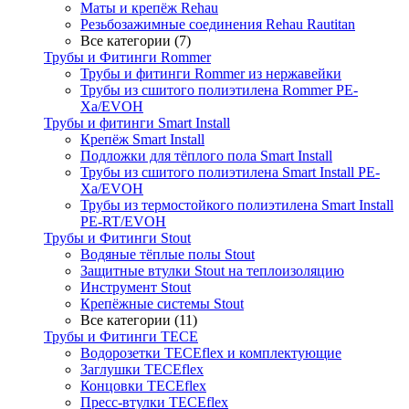
Маты и крепёж Rehau
Резьбозажимные соединения Rehau Rautitan
Все категории (7)
Трубы и Фитинги Rommer
Трубы и фитинги Rommer из нержавейки
Трубы из сшитого полиэтилена Rommer PE-
Xa/EVOH
Трубы и фитинги Smart Install
Крепёж Smart Install
Подложки для тёплого пола Smart Install
Трубы из сшитого полиэтилена Smart Install PE-
Xa/EVOH
Трубы из термостойкого полиэтилена Smart Install
PE-RT/EVOH
Трубы и Фитинги Stout
Водяные тёплые полы Stout
Защитные втулки Stout на теплоизоляцию
Инструмент Stout
Крепёжные системы Stout
Все категории (11)
Трубы и Фитинги TECE
Водорозетки TECEflex и комплектующие
Заглушки TECEflex
Концовки TECEflex
Пресс-втулки TECEflex