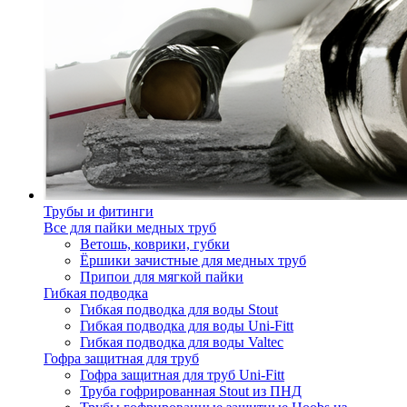
Трубы и фитинги
Все для пайки медных труб
Ветошь, коврики, губки
Ёршики зачистные для медных труб
Припои для мягкой пайки
Гибкая подводка
Гибкая подводка для воды Stout
Гибкая подводка для воды Uni-Fitt
Гибкая подводка для воды Valtec
Гофра защитная для труб
Гофра защитная для труб Uni-Fitt
Труба гофрированная Stout из ПНД