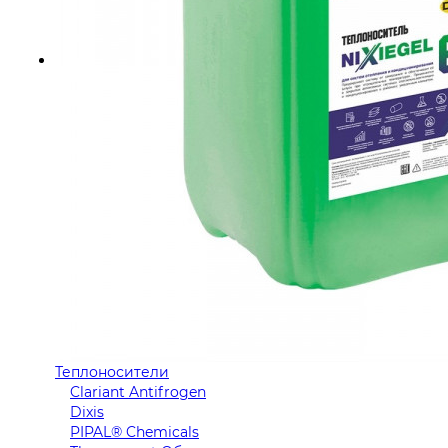
Теплоносители
Clariant Antifrogen
Dixis
PIPAL® Chemicals