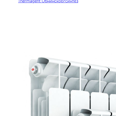
Thermagent Обнинскоргсинтез