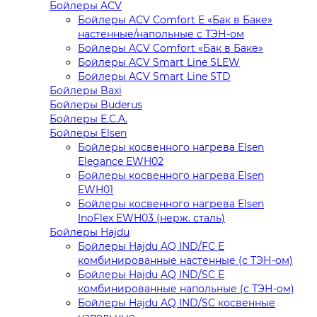
Бойлеры ACV
Бойлеры ACV Comfort E «Бак в Баке»
настенные/напольные c ТЭН-ом
Бойлеры ACV Comfort «Бак в Баке»
Бойлеры ACV Smart Line SLEW
Бойлеры ACV Smart Line STD
Бойлеры Baxi
Бойлеры Buderus
Бойлеры E.C.A.
Бойлеры Elsen
Бойлеры косвенного нагрева Elsen
Elegance EWH02
Бойлеры косвенного нагрева Elsen
EWH01
Бойлеры косвенного нагрева Elsen
InoFlex EWH03 (нерж. сталь)
Бойлеры Hajdu
Бойлеры Hajdu AQ IND/FC E
комбинированные настенные (с ТЭН-ом)
Бойлеры Hajdu AQ IND/SC E
комбинированные напольные (с ТЭН-ом)
Бойлеры Hajdu AQ IND/SC косвенные
напольные