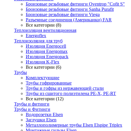
Бронзовые резьбовые фитинги Oventrop "Cofit S"
Бронзовые резьбовые фитинги Sanha Purafit
Бронзовые резьбовые фитинги Viega
Разъемные соединения (Американки) FAR
Все категории (8)
Теплоизляция вентиляционная
Energoflex
Теплоизоляция для труб
Изоляция Energocell
Изоляция Energomax
Изоляция Energopack
Изоляция K-Flex
Все категории (6)
Трубы
Комплектующие
Трубы гофрированные
Трубы и гофры из нержавеющей стали
Трубы из сшитого полиэтилена PE-X, PE-RT
Все категории (12)
Трубы и фитинги
Трубы и Фитинги
Водорозетки Elsen
Заглушки Elsen
Металлополимерные трубы Elsen Elspipe Triplex
Монтажные гильзы Elsen