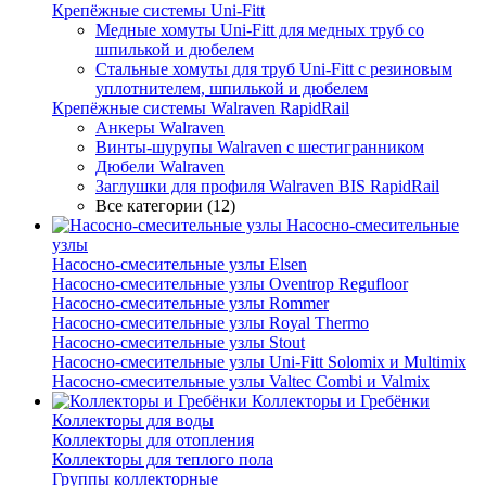
Крепёжные системы Uni-Fitt
Медные хомуты Uni-Fitt для медных труб со
шпилькой и дюбелем
Стальные хомуты для труб Uni-Fitt с резиновым
уплотнителем, шпилькой и дюбелем
Крепёжные системы Walraven RapidRail
Анкеры Walraven
Винты-шурупы Walraven с шестигранником
Дюбели Walraven
Заглушки для профиля Walraven BIS RapidRail
Все категории (12)
Насосно-смесительные
узлы
Насосно-смесительные узлы Elsen
Насосно-смесительные узлы Oventrop Regufloor
Насосно-смесительные узлы Rommer
Насосно-смесительные узлы Royal Thermo
Насосно-смесительные узлы Stout
Насосно-смесительные узлы Uni-Fitt Solomix и Multimix
Насосно-смесительные узлы Valtec Combi и Valmix
Коллекторы и Гребёнки
Коллекторы для воды
Коллекторы для отопления
Коллекторы для теплого пола
Группы коллекторные