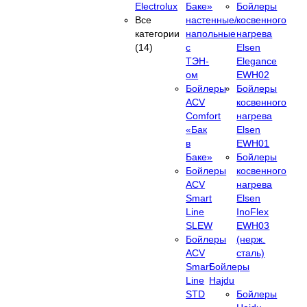
Electrolux
Баке»
Бойлеры
Все
настенные/
косвенного
категории
напольные
нагрева
(14)
c
Elsen
ТЭН-
Elegance
ом
EWH02
Бойлеры
Бойлеры
ACV
косвенного
Comfort
нагрева
«Бак
Elsen
в
EWH01
Баке»
Бойлеры
Бойлеры
косвенного
ACV
нагрева
Smart
Elsen
Line
InoFlex
SLEW
EWH03
Бойлеры
(нерж.
ACV
сталь)
Smart
Бойлеры
Line
Hajdu
STD
Бойлеры