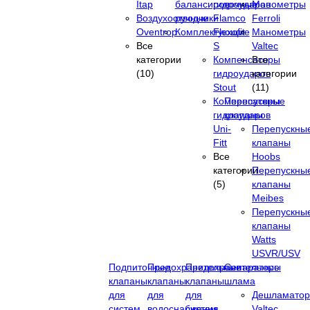
Itap
балансировочные
гидроударов
Манометры
Воздухоотводчики
ручные
Flamco
Ferroli
Oventrop
Комплектующие
Flexofit
Манометры
Все
S
Valtec
категории
Компенсаторы
Все
(10)
гидроударов
категории
Stout
(11)
Компенсаторы
Перепускные
гидроударов
клапаны
Uni-
Перепускны
Fitt
клапаны
Все
Hoobs
категории
Перепускны
(5)
клапаны
Meibes
Перепускны
клапаны
Watts
USVR/USV
Подпиточные
Предохранительные
Предохранительные
Сепараторы
клапаны
клапаны
клапаны
шлама
для
для
для
Дешламато
систем
водоснабжения
систем
Valtec