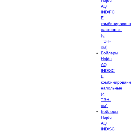
Hajdu
AQ
IND/FC
E
комбинирован
настенные
(с
ТЭН-
ом)
Бойлеры
Hajdu
AQ
IND/SC
E
комбинирован
напольные
(с
ТЭН-
ом)
Бойлеры
Hajdu
AQ
IND/SC