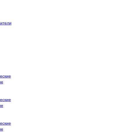
ители
еские
ые
еские
ые
еские
ые