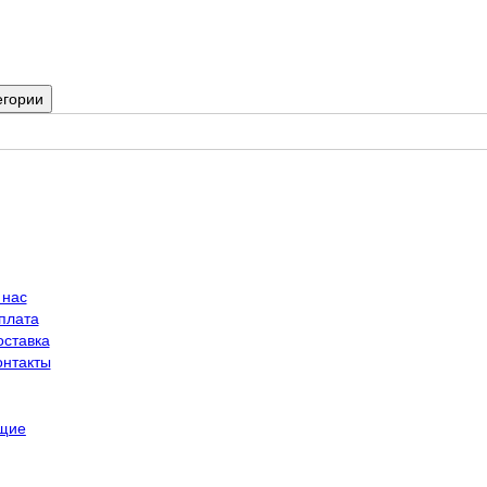
егории
 нас
плата
оставка
онтакты
щие