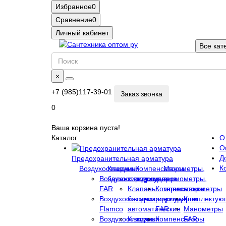
Избранное
0
Сравнение
0
Личный кабинет
Все кат
×
+7 (985)117-39-01
Заказ звонка
0
Ваша корзина пуста!
Каталог
О
О
Д
Предохранительная арматура
К
Воздухоотводчики
Клапаны
Компенсаторы
Манометры,
Воздухоотводчики
балансировочные
гидроударов
термометры,
FAR
Клапаны
Компенсаторы
термоманометры
Воздухоотводчики
балансировочные
гидроударов
Комплектую
Flamco
автоматические
FAR
Манометры
Воздухоотводчики
Клапаны
Компенсаторы
FAR