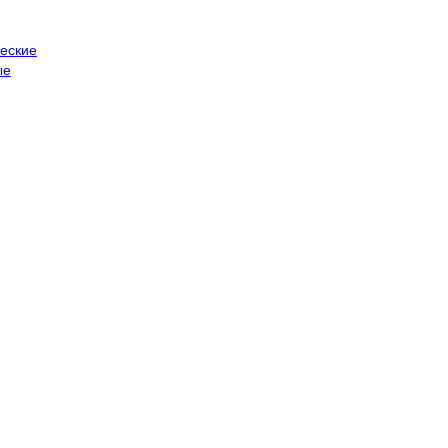
еские
ые