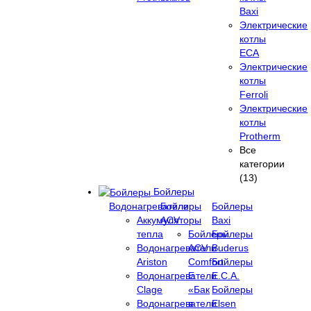
Baxi
Электрические
котлы
ECA
Электрические
котлы
Ferroli
Электрические
котлы
Protherm
Все
категории
(13)
Бойлеры
Водонагреватели
Бойлеры
Бойлеры
Аккумуляторы
ACV
Baxi
тепла
Бойлеры
Бойлеры
Водонагреватели
ACV
Buderus
Ariston
Comfort
Бойлеры
Водонагреватели
E
E.C.A.
Clage
«Бак
Бойлеры
Водонагреватели
в
Elsen