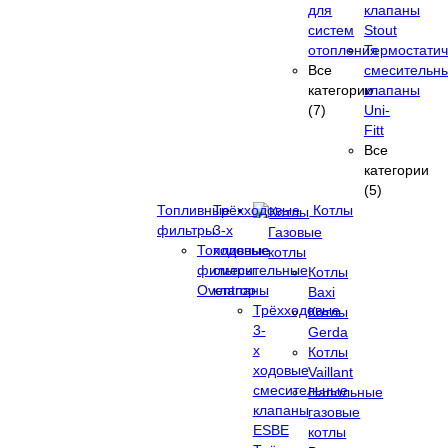
для
клапаны
систем
Stout
отопления
Термостатич
Все
смесительн
категории
клапаны
(7)
Uni-
Fitt
Все
категории
(5)
Топливные
Трёхходовые
Котлы
фильтры
3-х
Газовые
Топливные
ходовые
котлы
фильтры
смесительные
Котлы
Oventrop
клапаны
Baxi
Трёхходовые
Котлы
3-
Gerda
х
Котлы
ходовые
Vaillant
смесительные
Напольные
клапаны
газовые
ESBE
котлы