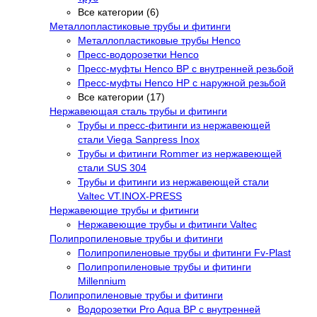
Все категории (6)
Металлопластиковые трубы и фитинги
Металлопластиковые трубы Henco
Пресс-водорозетки Henco
Пресс-муфты Henco ВР с внутренней резьбой
Пресс-муфты Henco НР с наружной резьбой
Все категории (17)
Нержавеющая сталь трубы и фитинги
Трубы и пресс-фитинги из нержавеющей
стали Viega Sanpress Inox
Трубы и фитинги Rommer из нержавеющей
стали SUS 304
Трубы и фитинги из нержавеющей стали
Valtec VT.INOX-PRESS
Нержавеющие трубы и фитинги
Нержавеющие трубы и фитинги Valtec
Полипропиленовые трубы и фитинги
Полипропиленовые трубы и фитинги Fv-Plast
Полипропиленовые трубы и фитинги
Millennium
Полипропиленовые трубы и фитинги
Водорозетки Pro Aqua ВР с внутренней