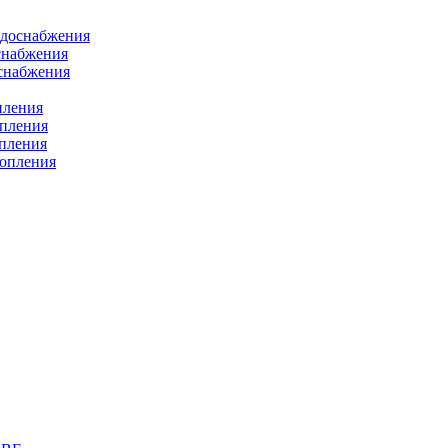
одоснабжения
снабжения
оснабжения
пления
опления
опления
топления