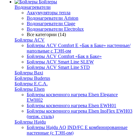
Бойлеры
Водонагреватели
Аккумуляторы тепла
Водонагреватели Ariston
Водонагреватели Clage
Водонагреватели Electrolux
Все категории (14)
Бойлеры ACV
Бойлеры ACV Comfort E «Бак в Баке» настенные/
напольные c ТЭН-ом
Бойлеры ACV Comfort «Бак в Баке»
Бойлеры ACV Smart Line SLEW
Бойлеры ACV Smart Line STD
Бойлеры Baxi
Бойлеры Buderus
Бойлеры E.C.A.
Бойлеры Elsen
Бойлеры косвенного нагрева Elsen Elegance
EWH02
Бойлеры косвенного нагрева Elsen EWH01
Бойлеры косвенного нагрева Elsen InoFlex EWH03
(нерж. сталь)
Бойлеры Hajdu
Бойлеры Hajdu AQ IND/FC E комбинированные
настенные (с ТЭН-ом)