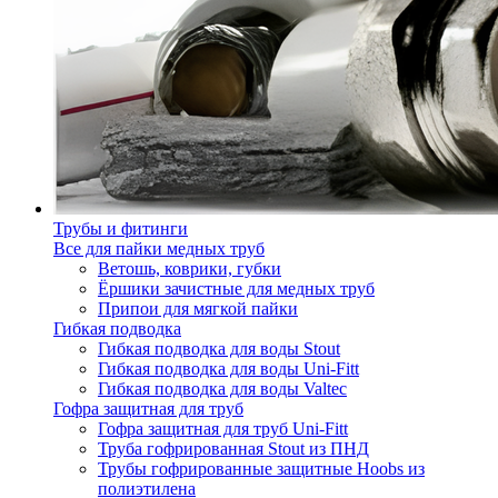
Трубы и фитинги
Все для пайки медных труб
Ветошь, коврики, губки
Ёршики зачистные для медных труб
Припои для мягкой пайки
Гибкая подводка
Гибкая подводка для воды Stout
Гибкая подводка для воды Uni-Fitt
Гибкая подводка для воды Valtec
Гофра защитная для труб
Гофра защитная для труб Uni-Fitt
Труба гофрированная Stout из ПНД
Трубы гофрированные защитные Hoobs из
полиэтилена