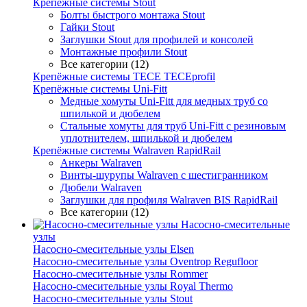
Крепёжные системы Stout
Болты быстрого монтажа Stout
Гайки Stout
Заглушки Stout для профилей и консолей
Монтажные профили Stout
Все категории (12)
Крепёжные системы TECE TECEprofil
Крепёжные системы Uni-Fitt
Медные хомуты Uni-Fitt для медных труб со
шпилькой и дюбелем
Стальные хомуты для труб Uni-Fitt с резиновым
уплотнителем, шпилькой и дюбелем
Крепёжные системы Walraven RapidRail
Анкеры Walraven
Винты-шурупы Walraven с шестигранником
Дюбели Walraven
Заглушки для профиля Walraven BIS RapidRail
Все категории (12)
Насосно-смесительные
узлы
Насосно-смесительные узлы Elsen
Насосно-смесительные узлы Oventrop Regufloor
Насосно-смесительные узлы Rommer
Насосно-смесительные узлы Royal Thermo
Насосно-смесительные узлы Stout