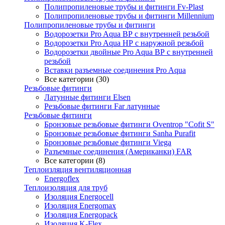
Полипропиленовые трубы и фитинги Fv-Plast
Полипропиленовые трубы и фитинги Millennium
Полипропиленовые трубы и фитинги
Водорозетки Pro Aqua ВР с внутренней резьбой
Водорозетки Pro Aqua НР с наружной резьбой
Водорозетки двойные Pro Aqua ВР с внутренней
резьбой
Вставки разъемные соединения Pro Aqua
Все категории (30)
Резьбовые фитинги
Латунные фитинги Elsen
Резьбовые фитинги Far латунные
Резьбовые фитинги
Бронзовые резьбовые фитинги Oventrop "Cofit S"
Бронзовые резьбовые фитинги Sanha Purafit
Бронзовые резьбовые фитинги Viega
Разъемные соединения (Американки) FAR
Все категории (8)
Теплоизляция вентиляционная
Energoflex
Теплоизоляция для труб
Изоляция Energocell
Изоляция Energomax
Изоляция Energopack
Изоляция K-Flex