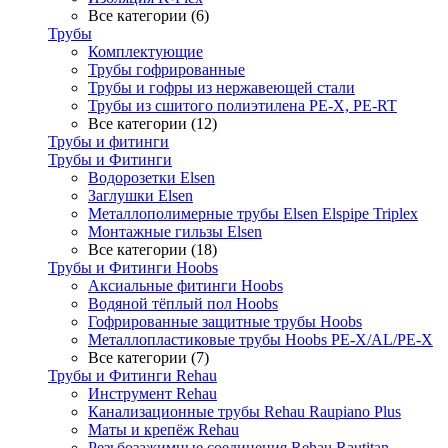
Все категории (6)
Трубы
Комплектующие
Трубы гофрированные
Трубы и гофры из нержавеющей стали
Трубы из сшитого полиэтилена PE-X, PE-RT
Все категории (12)
Трубы и фитинги
Трубы и Фитинги
Водорозетки Elsen
Заглушки Elsen
Металлополимерные трубы Elsen Elspipe Triplex
Монтажные гильзы Elsen
Все категории (18)
Трубы и Фитинги Hoobs
Аксиальные фитинги Hoobs
Водяной тёплый пол Hoobs
Гофрированные защитные трубы Hoobs
Металлопластиковые трубы Hoobs PE-X/AL/PE-X
Все категории (7)
Трубы и Фитинги Rehau
Инструмент Rehau
Канализационные трубы Rehau Raupiano Plus
Маты и крепёж Rehau
Резьбозажимные соединения Rehau Rautitan