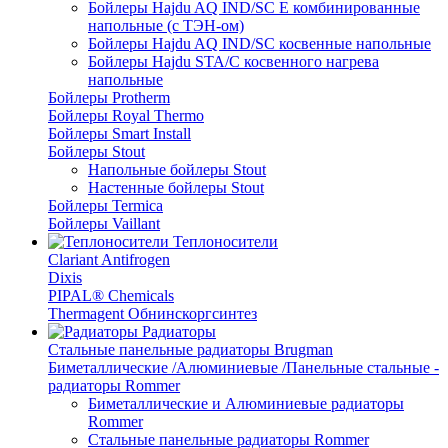
Бойлеры Hajdu AQ IND/SC E комбинированные
напольные (с ТЭН-ом)
Бойлеры Hajdu AQ IND/SC косвенные напольные
Бойлеры Hajdu STA/C косвенного нагрева
напольные
Бойлеры Protherm
Бойлеры Royal Thermo
Бойлеры Smart Install
Бойлеры Stout
Напольные бойлеры Stout
Настенные бойлеры Stout
Бойлеры Termica
Бойлеры Vaillant
Теплоносители
Clariant Antifrogen
Dixis
PIPAL® Chemicals
Thermagent Обнинскоргсинтез
Радиаторы
Стальные панельные радиаторы Brugman
Биметаллические /Алюминиевые /Панельные стальные -
радиаторы Rommer
Биметаллические и Алюминиевые радиаторы
Rommer
Стальные панельные радиаторы Rommer