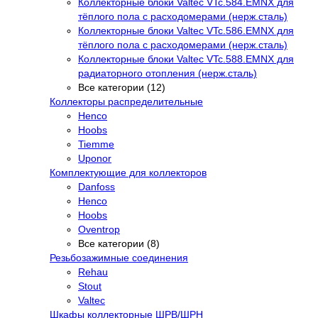
Коллекторные блоки Valtec VTc.584.EMNX для
тёплого пола с расходомерами (нерж.сталь)
Коллекторные блоки Valtec VTc.586.EMNX для
тёплого пола с расходомерами (нерж.сталь)
Коллекторные блоки Valtec VTc.588.EMNX для
радиаторного отопления (нерж.сталь)
Все категории (12)
Коллекторы распределительные
Henco
Hoobs
Tiemme
Uponor
Комплектующие для коллекторов
Danfoss
Henco
Hoobs
Oventrop
Все категории (8)
Резьбозажимные соединения
Rehau
Stout
Valtec
Шкафы коллекторные ШРВ/ШРН