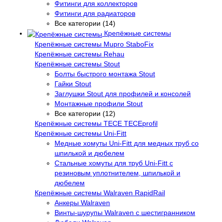
Фитинги для коллекторов
Фитинги для радиаторов
Все категории (14)
Крепёжные системы
Крепёжные системы Mupro StaboFix
Крепёжные системы Rehau
Крепёжные системы Stout
Болты быстрого монтажа Stout
Гайки Stout
Заглушки Stout для профилей и консолей
Монтажные профили Stout
Все категории (12)
Крепёжные системы TECE TECEprofil
Крепёжные системы Uni-Fitt
Медные хомуты Uni-Fitt для медных труб со
шпилькой и дюбелем
Стальные хомуты для труб Uni-Fitt с
резиновым уплотнителем, шпилькой и
дюбелем
Крепёжные системы Walraven RapidRail
Анкеры Walraven
Винты-шурупы Walraven с шестигранником