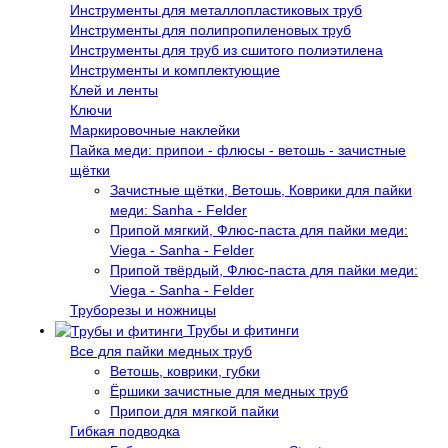
Инструменты для металлопластиковых труб
Инструменты для полипропиленовых труб
Инструменты для труб из сшитого полиэтилена
Инструменты и комплектующие
Клей и ленты
Ключи
Маркировочные наклейки
Пайка меди: припои - флюсы - ветошь - зачистные
щётки
Зачистные щётки, Ветошь, Коврики для пайки
меди: Sanha - Felder
Припой мягкий, Флюс-паста для пайки меди:
Viega - Sanha - Felder
Припой твёрдый, Флюс-паста для пайки меди:
Viega - Sanha - Felder
Труборезы и ножницы
Трубы и фитинги
Все для пайки медных труб
Ветошь, коврики, губки
Ёршики зачистные для медных труб
Припои для мягкой пайки
Гибкая подводка