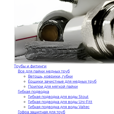
Трубы и фитинги
Все для пайки медных труб
Ветошь, коврики, губки
Ёршики зачистные для медных труб
Припои для мягкой пайки
Гибкая подводка
Гибкая подводка для воды Stout
Гибкая подводка для воды Uni-Fitt
Гибкая подводка для воды Valtec
Гофра защитная для труб