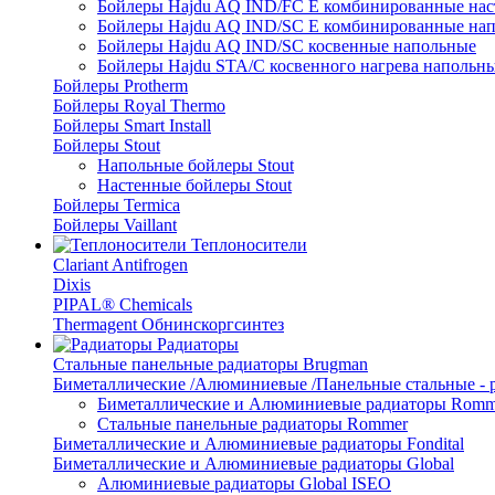
Бойлеры Hajdu AQ IND/FC E комбинированные нас
Бойлеры Hajdu AQ IND/SC E комбинированные нап
Бойлеры Hajdu AQ IND/SC косвенные напольные
Бойлеры Hajdu STA/C косвенного нагрева напольн
Бойлеры Protherm
Бойлеры Royal Thermo
Бойлеры Smart Install
Бойлеры Stout
Напольные бойлеры Stout
Настенные бойлеры Stout
Бойлеры Termica
Бойлеры Vaillant
Теплоносители
Clariant Antifrogen
Dixis
PIPAL® Chemicals
Thermagent Обнинскоргсинтез
Радиаторы
Стальные панельные радиаторы Brugman
Биметаллические /Алюминиевые /Панельные стальные -
Биметаллические и Алюминиевые радиаторы Romm
Стальные панельные радиаторы Rommer
Биметаллические и Алюминиевые радиаторы Fondital
Биметаллические и Алюминиевые радиаторы Global
Алюминиевые радиаторы Global ISEO