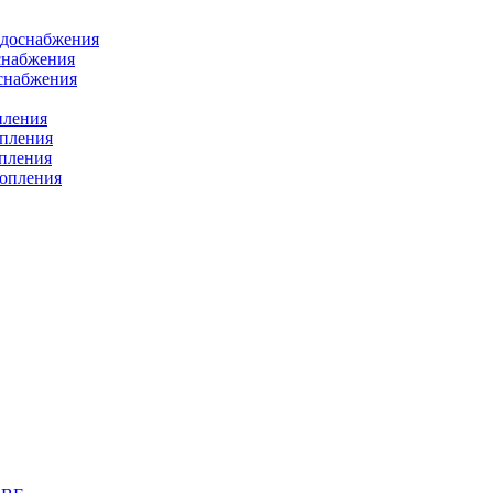
одоснабжения
снабжения
оснабжения
пления
опления
опления
топления