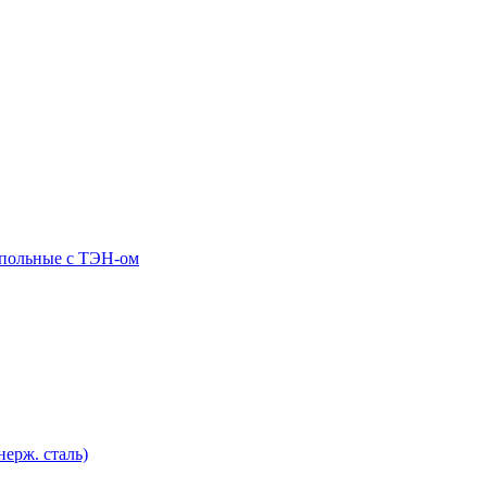
апольные c ТЭН-ом
нерж. сталь)