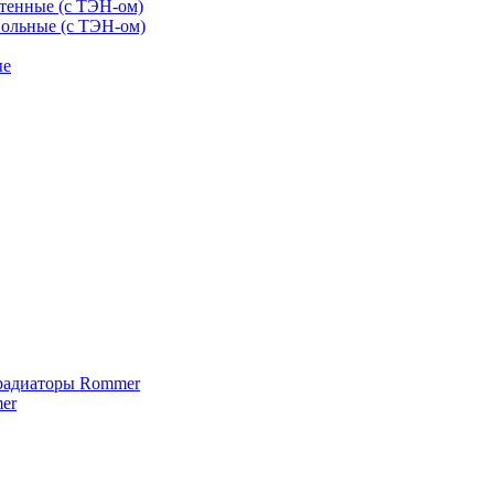
тенные (с ТЭН-ом)
ольные (с ТЭН-ом)
ые
 радиаторы Rommer
er