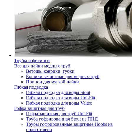
Трубы и фитинги
Все для пайки медных труб
Ветошь, коврики, губки
Ёршики зачистные для медных труб
Припои для мягкой пайки
Гибкая подводка
Гибкая подводка для воды Stout
Гибкая подводка для воды Uni-Fitt
Гибкая подводка для воды Valtec
Гофра защитная для труб
Гофра защитная для труб Uni-Fitt
Труба гофрированная Stout из ПНД
Трубы гофрированные защитные Hoobs из
полиэтилена