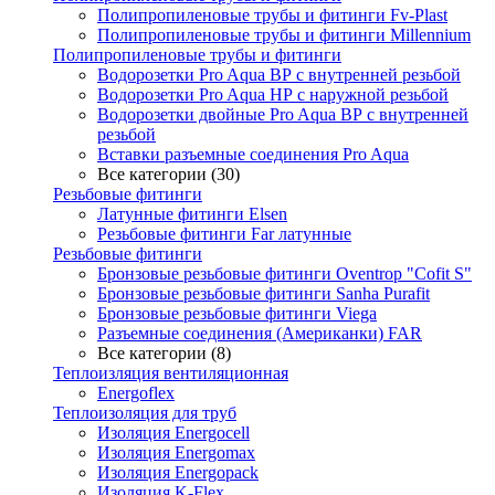
Полипропиленовые трубы и фитинги Fv-Plast
Полипропиленовые трубы и фитинги Millennium
Полипропиленовые трубы и фитинги
Водорозетки Pro Aqua ВР с внутренней резьбой
Водорозетки Pro Aqua НР с наружной резьбой
Водорозетки двойные Pro Aqua ВР с внутренней
резьбой
Вставки разъемные соединения Pro Aqua
Все категории (30)
Резьбовые фитинги
Латунные фитинги Elsen
Резьбовые фитинги Far латунные
Резьбовые фитинги
Бронзовые резьбовые фитинги Oventrop "Cofit S"
Бронзовые резьбовые фитинги Sanha Purafit
Бронзовые резьбовые фитинги Viega
Разъемные соединения (Американки) FAR
Все категории (8)
Теплоизляция вентиляционная
Energoflex
Теплоизоляция для труб
Изоляция Energocell
Изоляция Energomax
Изоляция Energopack
Изоляция K-Flex