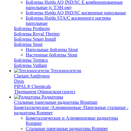
Бойлеры Hajdu AQ IND/SC E комбинированные
напольные (с ТЭН-ом)
Бойлеры Hajdu AQ IND/SC косвенные напольные
Бойлеры Hajdu STA/C косвенного нагрева
напольные
Бойлеры Protherm
Бойлеры Royal Thermo
Бойлеры Smart Install
Бойлеры Stout
Напольные бойлеры Stout
Настенные бойлеры Stout
Бойлеры Termica
Бойлеры Vaillant
Теплоносители
Clariant Antifrogen
Dixis
PIPAL® Chemicals
Thermagent Обнинскоргсинтез
Радиаторы
Стальные панельные радиаторы Brugman
Биметаллические /Алюминиевые /Панельные стальные -
радиаторы Rommer
Биметаллические и Алюминиевые радиаторы
Rommer
Стальные панельные радиаторы Rommer