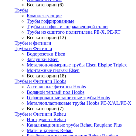
Все категории (6)
Трубы
Комплектующие
Трубы гофрированные
Трубы и гофры из нержавеющей стали
Трубы из сшитого полиэтилена PE-X, PE-RT
Все категории (12)
Трубы и фитинги
Трубы и Фитинги
Водорозетки Elsen
Заглушки Elsen
Металлополимерные трубы Elsen Elspipe Triplex
Монтажные гильзы Elsen
Все категории (18)
Трубы и Фитинги Hoobs
Аксиальные фитинги Hoobs
Водяной тёплый пол Hoobs
Гофрированные защитные трубы Hoobs
Металлопластиковые трубы Hoobs PE-X/AL/PE-X
Все категории (7)
Трубы и Фитинги Rehau
Инструмент Rehau
Канализационные трубы Rehau Raupiano Plus
Маты и крепёж Rehau
Резьбозажимные соединения Rehau Rautitan