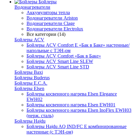
Бойлеры
Водонагреватели
Аккумуляторы тепла
Водонагреватели Ariston
Водонагреватели Clage
Водонагреватели Electrolux
Все категории (14)
Бойлеры ACV
Бойлеры ACV Comfort E «Бак в Баке» настенные/
напольные c ТЭН-ом
Бойлеры ACV Comfort «Бак в Баке»
Бойлеры ACV Smart Line SLEW
Бойлеры ACV Smart Line STD
Бойлеры Baxi
Бойлеры Buderus
Бойлеры E.C.A.
Бойлеры Elsen
Бойлеры косвенного нагрева Elsen Elegance
EWH02
Бойлеры косвенного нагрева Elsen EWH01
Бойлеры косвенного нагрева Elsen InoFlex EWH03
(нерж. сталь)
Бойлеры Hajdu
Бойлеры Hajdu AQ IND/FC E комбинированные
настенные (с ТЭН-ом)