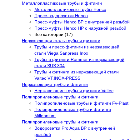
Металлопластиковые трубы и фитинги
Металлопластиковые трубы Henco
Пресс-водорозетки Henco
Пресс-муфты Henco ВР с внутренней резьбой
Пресс-муфты Henco НР с наружной резьбой
Все категории (17)
Нержавеющая сталь трубы и фитинги
Трубы и пресс-фитинги из нержавеющей
стали Viega Sanpress Inox
Трубы и фитинги Rommer из нержавеющей
стали SUS 304
Трубы и фитинги из нержавеющей стали
Valtec VT.INOX-PRESS
Нержавеющие трубы и фитинги
Нержавеющие трубы и фитинги Valtec
Полипропиленовые трубы и фитинги
Полипропиленовые трубы и фитинги Fv-Plast
Полипропиленовые трубы и фитинги
Millennium
Полипропиленовые трубы и фитинги
Водорозетки Pro Aqua ВР с внутренней
резьбой