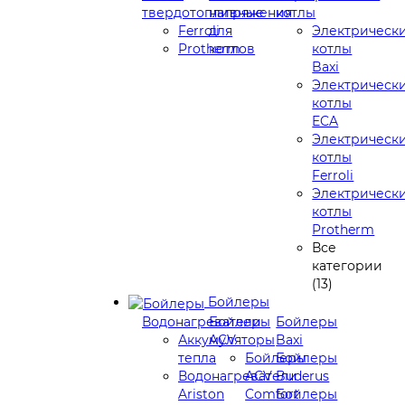
твердотопливные
напряжения
котлы
Ferroli
для
Электрическ
Protherm
котлов
котлы
Baxi
Электрическ
котлы
ECA
Электрическ
котлы
Ferroli
Электрическ
котлы
Protherm
Все
категории
(13)
Бойлеры
Водонагреватели
Бойлеры
Бойлеры
Аккумуляторы
ACV
Baxi
тепла
Бойлеры
Бойлеры
Водонагреватели
ACV
Buderus
Ariston
Comfort
Бойлеры