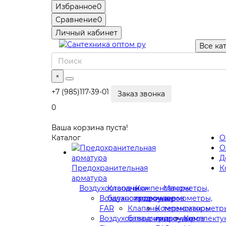
Избранное
0
Сравнение
0
Личный кабинет
Все ка
×
+7 (985)117-39-01
Заказ звонка
0
Ваша корзина пуста!
Каталог
О
О
Д
Предохранительная
К
арматура
Воздухоотводчики
Клапаны
Компенсаторы
Манометры,
Воздухоотводчики
балансировочные
гидроударов
термометры,
FAR
Клапаны
Компенсаторы
термоманометр
Воздухоотводчики
балансировочные
гидроударов
Комплект