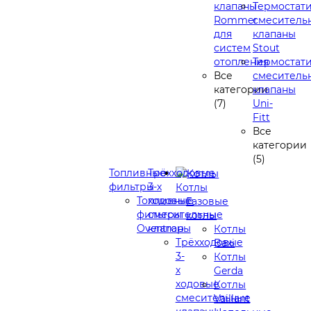
клапаны
Термостат
Rommer
смеситель
для
клапаны
систем
Stout
отопления
Термостат
Все
смеситель
категории
клапаны
(7)
Uni-
Fitt
Все
категории
(5)
Топливные
Трёхходовые
фильтры
3-х
Котлы
Топливные
ходовые
Газовые
фильтры
смесительные
котлы
Oventrop
клапаны
Котлы
Трёхходовые
Baxi
3-
Котлы
х
Gerda
ходовые
Котлы
смесительные
Vaillant