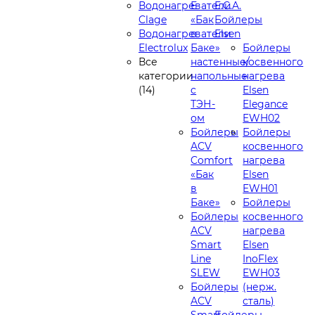
Водонагреватели
E
E.C.A.
Clage
«Бак
Бойлеры
Водонагреватели
в
Elsen
Electrolux
Баке»
Бойлеры
Все
настенные/
косвенного
категории
напольные
нагрева
(14)
c
Elsen
ТЭН-
Elegance
ом
EWH02
Бойлеры
Бойлеры
ACV
косвенного
Comfort
нагрева
«Бак
Elsen
в
EWH01
Баке»
Бойлеры
Бойлеры
косвенного
ACV
нагрева
Smart
Elsen
Line
InoFlex
SLEW
EWH03
Бойлеры
(нерж.
ACV
сталь)
Smart
Бойлеры