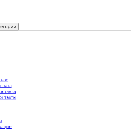
тегории
 нас
плата
оставка
онтакты
ы
ующие