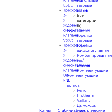
клапаны
Напольные
ESBE
газовые
Трёхходовые
котлы
3-
Все
х
категории
ходовые
(5)
смесительные
Горелки
клапаны
Горелки
Stout
газовые
Трёхходовые
Горелки
3-
жидкотопливные
х
Комбинированны
ходовые
газ/
смесительные
дизель
клапаны
Комплектующие
Uni-
Комплектующие
Fitt
для
котлов
Ferroli
Protherm
Vaillant
Дымоходы
Котлы
Стабилизаторы
Электрические