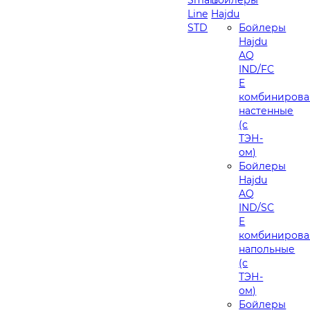
Line
Hajdu
STD
Бойлеры
Hajdu
AQ
IND/FC
E
комбинирова
настенные
(с
ТЭН-
ом)
Бойлеры
Hajdu
AQ
IND/SC
E
комбинирова
напольные
(с
ТЭН-
ом)
Бойлеры