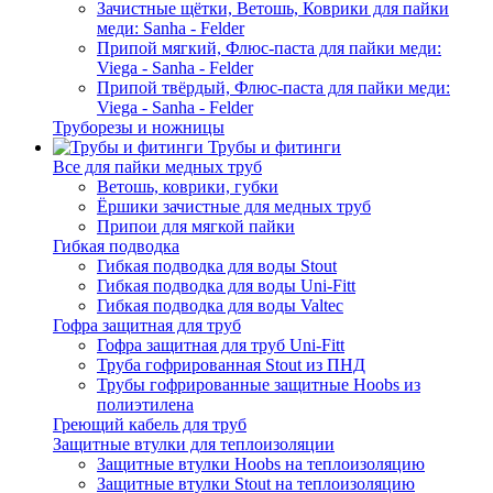
Зачистные щётки, Ветошь, Коврики для пайки
меди: Sanha - Felder
Припой мягкий, Флюс-паста для пайки меди:
Viega - Sanha - Felder
Припой твёрдый, Флюс-паста для пайки меди:
Viega - Sanha - Felder
Труборезы и ножницы
Трубы и фитинги
Все для пайки медных труб
Ветошь, коврики, губки
Ёршики зачистные для медных труб
Припои для мягкой пайки
Гибкая подводка
Гибкая подводка для воды Stout
Гибкая подводка для воды Uni-Fitt
Гибкая подводка для воды Valtec
Гофра защитная для труб
Гофра защитная для труб Uni-Fitt
Труба гофрированная Stout из ПНД
Трубы гофрированные защитные Hoobs из
полиэтилена
Греющий кабель для труб
Защитные втулки для теплоизоляции
Защитные втулки Hoobs на теплоизоляцию
Защитные втулки Stout на теплоизоляцию