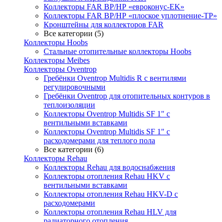
Коллекторы FAR ВР/НР «евроконус-EK»
Коллекторы FAR ВР/НР «плоское уплотнение-TP»
Кронштейны для коллекторов FAR
Все категории (5)
Коллекторы Hoobs
Стальные отопительные коллекторы Hoobs
Коллекторы Meibes
Коллекторы Oventrop
Гребёнки Oventrop Multidis R с вентилями
регулировочными
Гребёнки Oventrop для отопительных контуров в
теплоизоляции
Коллекторы Oventrop Multidis SF 1" с
вентильными вставками
Коллекторы Oventrop Multidis SF 1" с
расходомерами для теплого пола
Все категории (6)
Коллекторы Rehau
Коллекторы Rehau для водоснабжения
Коллекторы отопления Rehau HKV с
вентильными вставками
Коллекторы отопления Rehau HKV-D с
расходомерами
Коллекторы отопления Rehau HLV для
радиаторного отопления