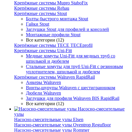
Крепёжные системы Mupro StaboFix
Крепёжные системы Rehau
Крепёжные системы Stout
Болты быстрого монтажа Stout
Гайки Stout
Заглушки Stout для профилей и консолей
Монтажные профили Stout
Все категории (12)
Крепёжные системы TECE TECEprofil
Крепёжные системы Uni-Fitt
Медные хомуты Uni-Fitt для медных труб со
шпилькой и дюбелем
Стальные хомуты для труб Uni-Fitt с резиновым
уплотнителем, шпилькой и дюбелем
Крепёжные системы Walraven RapidRail
Анкеры Walraven
Винты-шурупы Walraven с шестигранником
Дюбели Walraven
Заглушки для профиля Walraven BIS RapidRail
Все категории (12)
Насосно-смесительные
узлы
Насосно-смесительные узлы Elsen
Насосно-смесительные узлы Oventrop Regufloor
Насосно-смесительные узлы Rommer