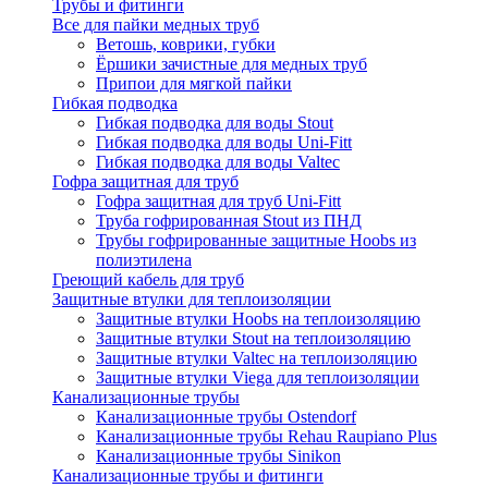
Трубы и фитинги
Все для пайки медных труб
Ветошь, коврики, губки
Ёршики зачистные для медных труб
Припои для мягкой пайки
Гибкая подводка
Гибкая подводка для воды Stout
Гибкая подводка для воды Uni-Fitt
Гибкая подводка для воды Valtec
Гофра защитная для труб
Гофра защитная для труб Uni-Fitt
Труба гофрированная Stout из ПНД
Трубы гофрированные защитные Hoobs из
полиэтилена
Греющий кабель для труб
Защитные втулки для теплоизоляции
Защитные втулки Hoobs на теплоизоляцию
Защитные втулки Stout на теплоизоляцию
Защитные втулки Valtec на теплоизоляцию
Защитные втулки Viega для теплоизоляции
Канализационные трубы
Канализационные трубы Ostendorf
Канализационные трубы Rehau Raupiano Plus
Канализационные трубы Sinikon
Канализационные трубы и фитинги