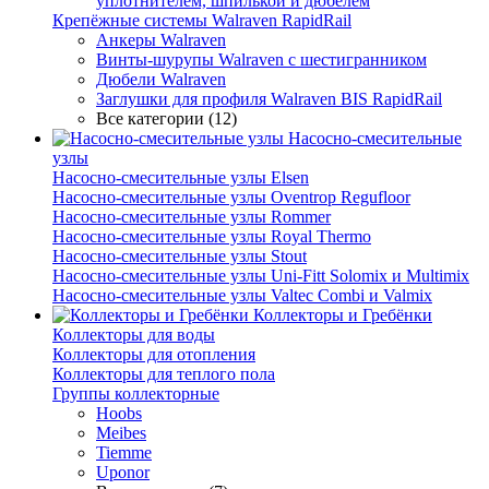
уплотнителем, шпилькой и дюбелем
Крепёжные системы Walraven RapidRail
Анкеры Walraven
Винты-шурупы Walraven с шестигранником
Дюбели Walraven
Заглушки для профиля Walraven BIS RapidRail
Все категории (12)
Насосно-смесительные
узлы
Насосно-смесительные узлы Elsen
Насосно-смесительные узлы Oventrop Regufloor
Насосно-смесительные узлы Rommer
Насосно-смесительные узлы Royal Thermo
Насосно-смесительные узлы Stout
Насосно-смесительные узлы Uni-Fitt Solomix и Multimix
Насосно-смесительные узлы Valtec Combi и Valmix
Коллекторы и Гребёнки
Коллекторы для воды
Коллекторы для отопления
Коллекторы для теплого пола
Группы коллекторные
Hoobs
Meibes
Tiemme
Uponor