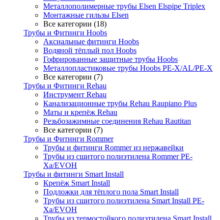
Металлополимерные трубы Elsen Elspipe Triplex
Монтажные гильзы Elsen
Все категории (18)
Трубы и Фитинги Hoobs
Аксиальные фитинги Hoobs
Водяной тёплый пол Hoobs
Гофрированные защитные трубы Hoobs
Металлопластиковые трубы Hoobs PE-X/AL/PE-X
Все категории (7)
Трубы и Фитинги Rehau
Инструмент Rehau
Канализационные трубы Rehau Raupiano Plus
Маты и крепёж Rehau
Резьбозажимные соединения Rehau Rautitan
Все категории (7)
Трубы и Фитинги Rommer
Трубы и фитинги Rommer из нержавейки
Трубы из сшитого полиэтилена Rommer PE-
Xa/EVOH
Трубы и фитинги Smart Install
Крепёж Smart Install
Подложки для тёплого пола Smart Install
Трубы из сшитого полиэтилена Smart Install PE-
Xa/EVOH
Трубы из термостойкого полиэтилена Smart Install