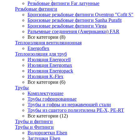
Резьбовые фитинги Far латунные
Резьбовые фитинги
Бронзовые резьбовые фитинги Oventrop "Cofit S"
Бронзовые резьбовые фитинги Sanha Purafit
Бронзовые резьбовые фитинги Viega
Разъемные соединения (Американки) FAR
Все категории (8)
Теплоизляция вентиляционная
Energoflex
Теплоизоляция для труб
Изоляция Energocell
Изоляция Energomax
Изоляция Energopack
Изоляция K-Flex
Все категории (6)
Трубы
Комплектующие
Трубы гофрированные
Трубы и гофры из нержавеющей стали
Трубы из сшитого полиэтилена PE-X, PE-RT
Все категории (12)
Трубы и фитинги
Трубы и Фитинги
Водорозетки Elsen
Заглушки Elsen