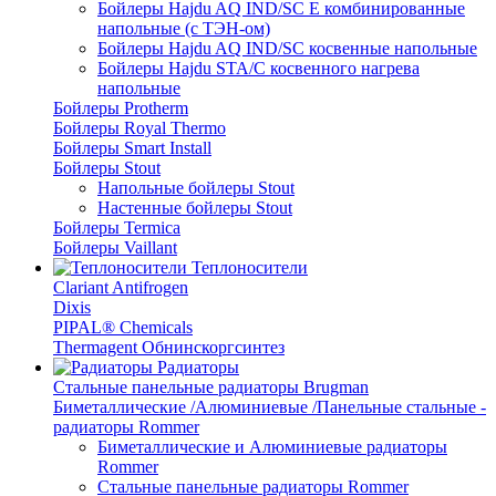
Бойлеры Hajdu AQ IND/SC E комбинированные
напольные (с ТЭН-ом)
Бойлеры Hajdu AQ IND/SC косвенные напольные
Бойлеры Hajdu STA/C косвенного нагрева
напольные
Бойлеры Protherm
Бойлеры Royal Thermo
Бойлеры Smart Install
Бойлеры Stout
Напольные бойлеры Stout
Настенные бойлеры Stout
Бойлеры Termica
Бойлеры Vaillant
Теплоносители
Clariant Antifrogen
Dixis
PIPAL® Chemicals
Thermagent Обнинскоргсинтез
Радиаторы
Стальные панельные радиаторы Brugman
Биметаллические /Алюминиевые /Панельные стальные -
радиаторы Rommer
Биметаллические и Алюминиевые радиаторы
Rommer
Стальные панельные радиаторы Rommer