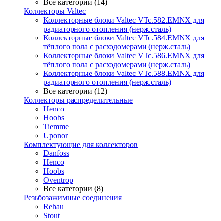
Все категории (14)
Коллекторы Valtec
Коллекторные блоки Valtec VTc.582.EMNX для
радиаторного отопления (нерж.сталь)
Коллекторные блоки Valtec VTc.584.EMNX для
тёплого пола с расходомерами (нерж.сталь)
Коллекторные блоки Valtec VTc.586.EMNX для
тёплого пола с расходомерами (нерж.сталь)
Коллекторные блоки Valtec VTc.588.EMNX для
радиаторного отопления (нерж.сталь)
Все категории (12)
Коллекторы распределительные
Henco
Hoobs
Tiemme
Uponor
Комплектующие для коллекторов
Danfoss
Henco
Hoobs
Oventrop
Все категории (8)
Резьбозажимные соединения
Rehau
Stout