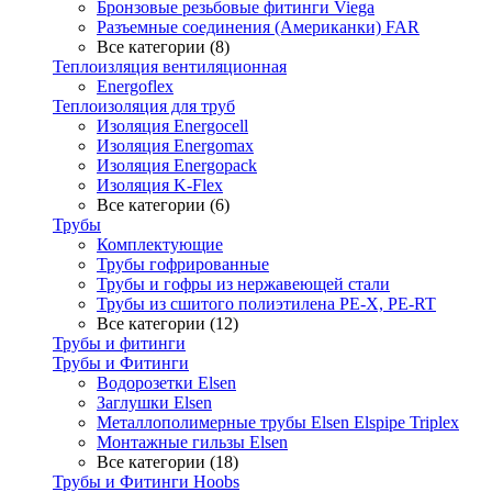
Бронзовые резьбовые фитинги Viega
Разъемные соединения (Американки) FAR
Все категории (8)
Теплоизляция вентиляционная
Energoflex
Теплоизоляция для труб
Изоляция Energocell
Изоляция Energomax
Изоляция Energopack
Изоляция K-Flex
Все категории (6)
Трубы
Комплектующие
Трубы гофрированные
Трубы и гофры из нержавеющей стали
Трубы из сшитого полиэтилена PE-X, PE-RT
Все категории (12)
Трубы и фитинги
Трубы и Фитинги
Водорозетки Elsen
Заглушки Elsen
Металлополимерные трубы Elsen Elspipe Triplex
Монтажные гильзы Elsen
Все категории (18)
Трубы и Фитинги Hoobs