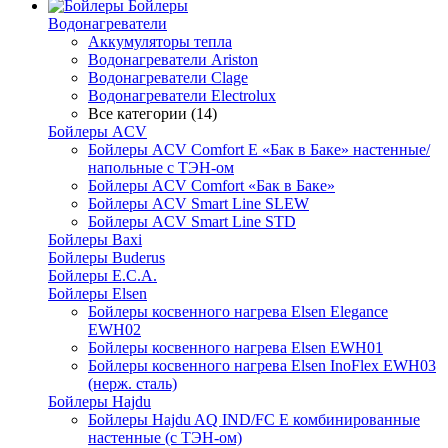
Бойлеры
Водонагреватели
Аккумуляторы тепла
Водонагреватели Ariston
Водонагреватели Clage
Водонагреватели Electrolux
Все категории (14)
Бойлеры ACV
Бойлеры ACV Comfort E «Бак в Баке» настенные/
напольные c ТЭН-ом
Бойлеры ACV Comfort «Бак в Баке»
Бойлеры ACV Smart Line SLEW
Бойлеры ACV Smart Line STD
Бойлеры Baxi
Бойлеры Buderus
Бойлеры E.C.A.
Бойлеры Elsen
Бойлеры косвенного нагрева Elsen Elegance
EWH02
Бойлеры косвенного нагрева Elsen EWH01
Бойлеры косвенного нагрева Elsen InoFlex EWH03
(нерж. сталь)
Бойлеры Hajdu
Бойлеры Hajdu AQ IND/FC E комбинированные
настенные (с ТЭН-ом)