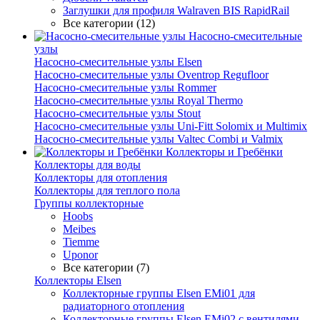
Заглушки для профиля Walraven BIS RapidRail
Все категории (12)
Насосно-смесительные
узлы
Насосно-смесительные узлы Elsen
Насосно-смесительные узлы Oventrop Regufloor
Насосно-смесительные узлы Rommer
Насосно-смесительные узлы Royal Thermo
Насосно-смесительные узлы Stout
Насосно-смесительные узлы Uni-Fitt Solomix и Multimix
Насосно-смесительные узлы Valtec Combi и Valmix
Коллекторы и Гребёнки
Коллекторы для воды
Коллекторы для отопления
Коллекторы для теплого пола
Группы коллекторные
Hoobs
Meibes
Tiemme
Uponor
Все категории (7)
Коллекторы Elsen
Коллекторные группы Elsen EMi01 для
радиаторного отопления
Коллекторные группы Elsen EMi02 с вентилями