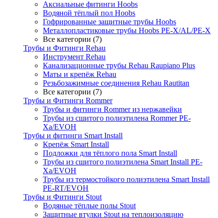
Аксиальные фитинги Hoobs
Водяной тёплый пол Hoobs
Гофрированные защитные трубы Hoobs
Металлопластиковые трубы Hoobs PE-X/AL/PE-X
Все категории (7)
Трубы и Фитинги Rehau
Инструмент Rehau
Канализационные трубы Rehau Raupiano Plus
Маты и крепёж Rehau
Резьбозажимные соединения Rehau Rautitan
Все категории (7)
Трубы и Фитинги Rommer
Трубы и фитинги Rommer из нержавейки
Трубы из сшитого полиэтилена Rommer PE-
Xa/EVOH
Трубы и фитинги Smart Install
Крепёж Smart Install
Подложки для тёплого пола Smart Install
Трубы из сшитого полиэтилена Smart Install PE-
Xa/EVOH
Трубы из термостойкого полиэтилена Smart Install
PE-RT/EVOH
Трубы и Фитинги Stout
Водяные тёплые полы Stout
Защитные втулки Stout на теплоизоляцию