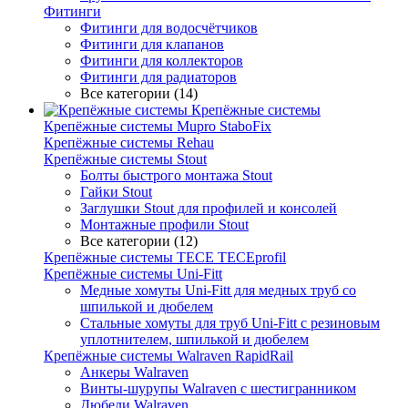
Фитинги
Фитинги для водосчётчиков
Фитинги для клапанов
Фитинги для коллекторов
Фитинги для радиаторов
Все категории (14)
Крепёжные системы
Крепёжные системы Mupro StaboFix
Крепёжные системы Rehau
Крепёжные системы Stout
Болты быстрого монтажа Stout
Гайки Stout
Заглушки Stout для профилей и консолей
Монтажные профили Stout
Все категории (12)
Крепёжные системы TECE TECEprofil
Крепёжные системы Uni-Fitt
Медные хомуты Uni-Fitt для медных труб со
шпилькой и дюбелем
Стальные хомуты для труб Uni-Fitt с резиновым
уплотнителем, шпилькой и дюбелем
Крепёжные системы Walraven RapidRail
Анкеры Walraven
Винты-шурупы Walraven с шестигранником
Дюбели Walraven