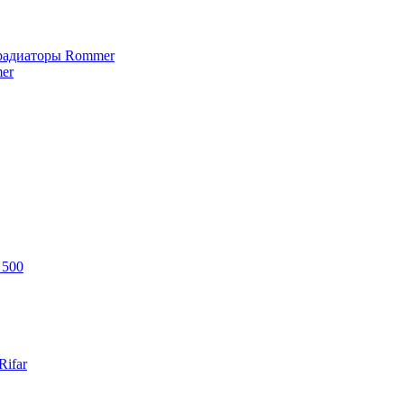
 радиаторы Rommer
er
 500
ifar