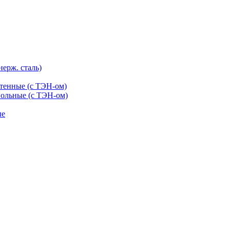
нерж. сталь)
тенные (с ТЭН-ом)
ольные (с ТЭН-ом)
ые