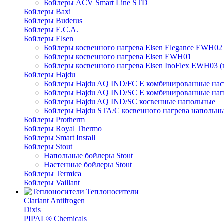
Бойлеры ACV Smart Line STD
Бойлеры Baxi
Бойлеры Buderus
Бойлеры E.C.A.
Бойлеры Elsen
Бойлеры косвенного нагрева Elsen Elegance EWH02
Бойлеры косвенного нагрева Elsen EWH01
Бойлеры косвенного нагрева Elsen InoFlex EWH03 (
Бойлеры Hajdu
Бойлеры Hajdu AQ IND/FC E комбинированные нас
Бойлеры Hajdu AQ IND/SC E комбинированные нап
Бойлеры Hajdu AQ IND/SC косвенные напольные
Бойлеры Hajdu STA/C косвенного нагрева напольн
Бойлеры Protherm
Бойлеры Royal Thermo
Бойлеры Smart Install
Бойлеры Stout
Напольные бойлеры Stout
Настенные бойлеры Stout
Бойлеры Termica
Бойлеры Vaillant
Теплоносители
Clariant Antifrogen
Dixis
PIPAL® Chemicals