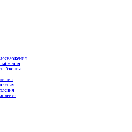
одоснабжения
снабжения
оснабжения
пления
опления
опления
топления