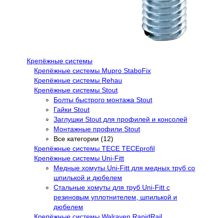
Крепёжные системы
Крепёжные системы Mupro StaboFix
Крепёжные системы Rehau
Крепёжные системы Stout
Болты быстрого монтажа Stout
Гайки Stout
Заглушки Stout для профилей и консолей
Монтажные профили Stout
Все категории (12)
Крепёжные системы TECE TECEprofil
Крепёжные системы Uni-Fitt
Медные хомуты Uni-Fitt для медных труб со
шпилькой и дюбелем
Стальные хомуты для труб Uni-Fitt с
резиновым уплотнителем, шпилькой и
дюбелем
Крепёжные системы Walraven RapidRail