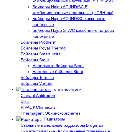
комбинированные настенные (с ТЭН-ом)
Бойлеры Hajdu AQ IND/SC E
комбинированные напольные (с ТЭН-ом)
Бойлеры Hajdu AQ IND/SC косвенные
напольные
Бойлеры Hajdu STA/C косвенного нагрева
напольные
Бойлеры Protherm
Бойлеры Royal Thermo
Бойлеры Smart Install
Бойлеры Stout
Напольные бойлеры Stout
Настенные бойлеры Stout
Бойлеры Termica
Бойлеры Vaillant
Теплоносители
Clariant Antifrogen
Dixis
PIPAL® Chemicals
Thermagent Обнинскоргсинтез
Радиаторы
Стальные панельные радиаторы Brugman
Биметаллические /Алюминиевые /Панельные