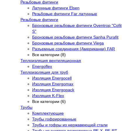
Резьбовые фитинги
Латунные фитинги Elsen
Резьбовые фитинги Far латунные
Резьбовые фитинги
Бронзовые резьбовые фитинги Oventrop "Cofit
S"
Бронзовые резьбовые фитинги Sanha Purafit
Бронзовые резьбовые фитинги Viega
Разъемные соединения (Американки) FAR
Все категории (8)
Теплоизляция вентиляционная
Energoflex
Теплоизоляция для труб
Изоляция Energocell
Изоляция Energomax
Изоляция Energopack
Изоляция K-Flex
Все категории (6)
Трубы
Комплектующие
Трубы гофрированные
Трубы и гофры из нержавеющей стали
Трубы из сшитого полиэтилена PE-X, PE-RT