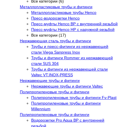
Все категории (6)
Металлопластиковые трубы и фитинги
Металлопластиковые трубы Henco
Пресс-водорозетки Henco
Пресс-муфты Henco ВР с внутренней резьбой
Пресс-муфты Henco НР с наружной резьбой
Все категории (17)
Нержавеющая сталь трубы и фитинги
Трубы и пресс-фитинги из нержавеющей
стали Viega Sanpress Inox
Трубы и фитинги Rommer из нержавеющей
стали SUS 304
Трубы и фитинги из нержавеющей стали
Valtec VT.INOX-PRESS
Нержавеющие трубы и фитинги
Нержавеющие трубы и фитинги Valtec
Полипропиленовые трубы и фитинги
Полипропиленовые трубы и фитинги Fv-Plast
Полипропиленовые трубы и фитинги
Millennium
Полипропиленовые трубы и фитинги
Водорозетки Pro Aqua ВР с внутренней
резьбой