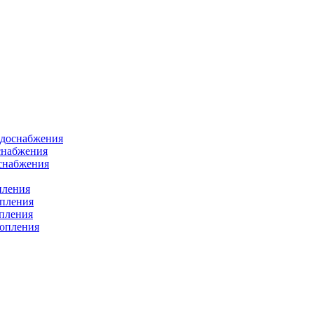
одоснабжения
снабжения
оснабжения
пления
опления
опления
топления