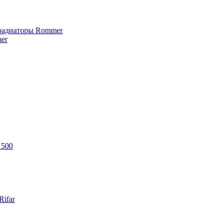
 радиаторы Rommer
er
 500
ifar