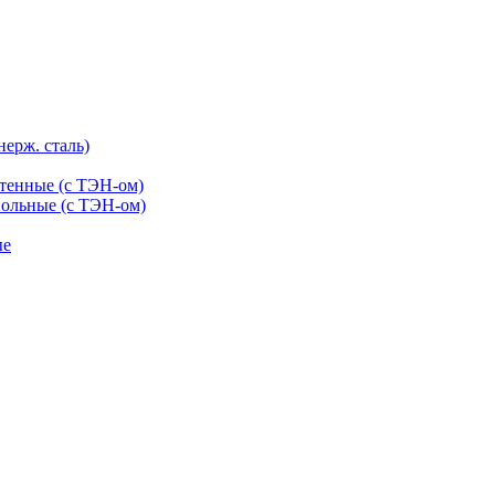
нерж. сталь)
тенные (с ТЭН-ом)
ольные (с ТЭН-ом)
ые