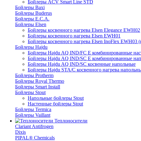
Бойлеры ACV Smart Line STD
Бойлеры Baxi
Бойлеры Buderus
Бойлеры E.C.A.
Бойлеры Elsen
Бойлеры косвенного нагрева Elsen Elegance EWH02
Бойлеры косвенного нагрева Elsen EWH01
Бойлеры косвенного нагрева Elsen InoFlex EWH03 (
Бойлеры Hajdu
Бойлеры Hajdu AQ IND/FC E комбинированные нас
Бойлеры Hajdu AQ IND/SC E комбинированные нап
Бойлеры Hajdu AQ IND/SC косвенные напольные
Бойлеры Hajdu STA/C косвенного нагрева напольн
Бойлеры Protherm
Бойлеры Royal Thermo
Бойлеры Smart Install
Бойлеры Stout
Напольные бойлеры Stout
Настенные бойлеры Stout
Бойлеры Termica
Бойлеры Vaillant
Теплоносители
Clariant Antifrogen
Dixis
PIPAL® Chemicals