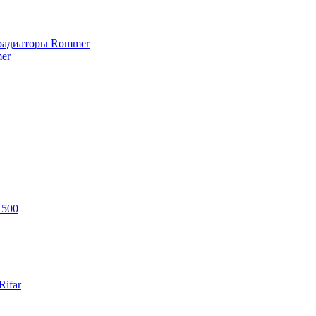
 радиаторы Rommer
er
 500
ifar