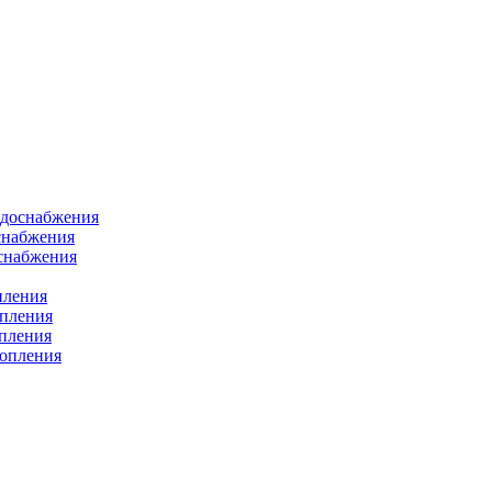
одоснабжения
снабжения
оснабжения
пления
опления
опления
топления