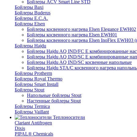
Бойлеры ACV Smart Line STD
Бойлеры Baxi
Бойлеры Buderus
Бойлеры E.C.A.
Бойлеры Elsen
Бойлеры косвенного нагрева Elsen Elegance EWH02
Бойлеры косвенного нагрева Elsen EWH01
Бойлеры косвенного нагрева Elsen InoFlex EWH03 (
Бойлеры Hajdu
Бойлеры Hajdu AQ IND/FC E комбинированные нас
Бойлеры Hajdu AQ IND/SC E комбинированные нап
Бойлеры Hajdu AQ IND/SC косвенные напольные
Бойлеры Hajdu STA/C косвенного нагрева напольн
Бойлеры Protherm
Бойлеры Royal Thermo
Бойлеры Smart Install
Бойлеры Stout
Напольные бойлеры Stout
Настенные бойлеры Stout
Бойлеры Termica
Бойлеры Vaillant
Теплоносители
Clariant Antifrogen
Dixis
PIPAL® Chemicals