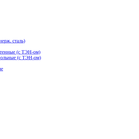
нерж. сталь)
тенные (с ТЭН-ом)
ольные (с ТЭН-ом)
ые