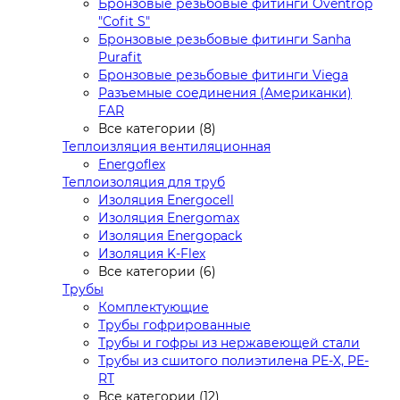
Бронзовые резьбовые фитинги Oventrop
"Cofit S"
Бронзовые резьбовые фитинги Sanha
Purafit
Бронзовые резьбовые фитинги Viega
Разъемные соединения (Американки)
FAR
Все категории (8)
Теплоизляция вентиляционная
Energoflex
Теплоизоляция для труб
Изоляция Energocell
Изоляция Energomax
Изоляция Energopack
Изоляция K-Flex
Все категории (6)
Трубы
Комплектующие
Трубы гофрированные
Трубы и гофры из нержавеющей стали
Трубы из сшитого полиэтилена PE-X, PE-
RT
Все категории (12)