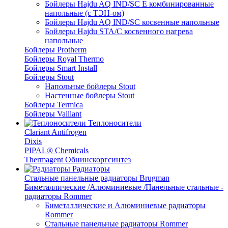
Бойлеры Hajdu AQ IND/SC E комбинированные
напольные (с ТЭН-ом)
Бойлеры Hajdu AQ IND/SC косвенные напольные
Бойлеры Hajdu STA/C косвенного нагрева
напольные
Бойлеры Protherm
Бойлеры Royal Thermo
Бойлеры Smart Install
Бойлеры Stout
Напольные бойлеры Stout
Настенные бойлеры Stout
Бойлеры Termica
Бойлеры Vaillant
Теплоносители
Clariant Antifrogen
Dixis
PIPAL® Chemicals
Thermagent Обнинскоргсинтез
Радиаторы
Стальные панельные радиаторы Brugman
Биметаллические /Алюминиевые /Панельные стальные -
радиаторы Rommer
Биметаллические и Алюминиевые радиаторы
Rommer
Стальные панельные радиаторы Rommer