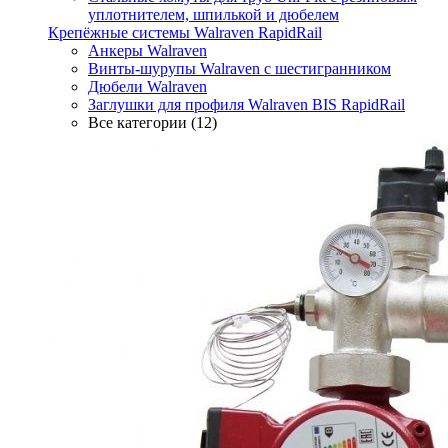
уплотнителем, шпилькой и дюбелем
Крепёжные системы Walraven RapidRail
Анкеры Walraven
Винты-шурупы Walraven с шестигранником
Дюбели Walraven
Заглушки для профиля Walraven BIS RapidRail
Все категории (12)