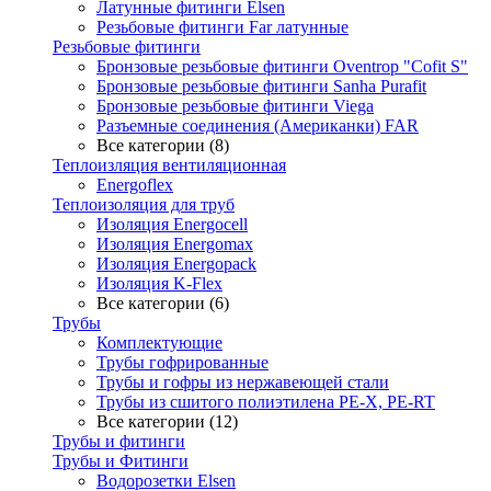
Латунные фитинги Elsen
Резьбовые фитинги Far латунные
Резьбовые фитинги
Бронзовые резьбовые фитинги Oventrop "Cofit S"
Бронзовые резьбовые фитинги Sanha Purafit
Бронзовые резьбовые фитинги Viega
Разъемные соединения (Американки) FAR
Все категории (8)
Теплоизляция вентиляционная
Energoflex
Теплоизоляция для труб
Изоляция Energocell
Изоляция Energomax
Изоляция Energopack
Изоляция K-Flex
Все категории (6)
Трубы
Комплектующие
Трубы гофрированные
Трубы и гофры из нержавеющей стали
Трубы из сшитого полиэтилена PE-X, PE-RT
Все категории (12)
Трубы и фитинги
Трубы и Фитинги
Водорозетки Elsen