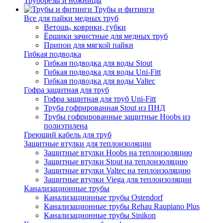
Труборезы и ножницы
Трубы и фитинги
Все для пайки медных труб
Ветошь, коврики, губки
Ёршики зачистные для медных труб
Припои для мягкой пайки
Гибкая подводка
Гибкая подводка для воды Stout
Гибкая подводка для воды Uni-Fitt
Гибкая подводка для воды Valtec
Гофра защитная для труб
Гофра защитная для труб Uni-Fitt
Труба гофрированная Stout из ПНД
Трубы гофрированные защитные Hoobs из
полиэтилена
Греющий кабель для труб
Защитные втулки для теплоизоляции
Защитные втулки Hoobs на теплоизоляцию
Защитные втулки Stout на теплоизоляцию
Защитные втулки Valtec на теплоизоляцию
Защитные втулки Viega для теплоизоляции
Канализационные трубы
Канализационные трубы Ostendorf
Канализационные трубы Rehau Raupiano Plus
Канализационные трубы Sinikon