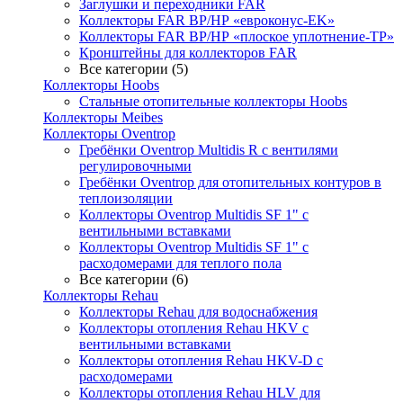
Заглушки и переходники FAR
Коллекторы FAR ВР/НР «евроконус-EK»
Коллекторы FAR ВР/НР «плоское уплотнение-TP»
Кронштейны для коллекторов FAR
Все категории (5)
Коллекторы Hoobs
Стальные отопительные коллекторы Hoobs
Коллекторы Meibes
Коллекторы Oventrop
Гребёнки Oventrop Multidis R с вентилями
регулировочными
Гребёнки Oventrop для отопительных контуров в
теплоизоляции
Коллекторы Oventrop Multidis SF 1" с
вентильными вставками
Коллекторы Oventrop Multidis SF 1" с
расходомерами для теплого пола
Все категории (6)
Коллекторы Rehau
Коллекторы Rehau для водоснабжения
Коллекторы отопления Rehau HKV с
вентильными вставками
Коллекторы отопления Rehau HKV-D с
расходомерами
Коллекторы отопления Rehau HLV для