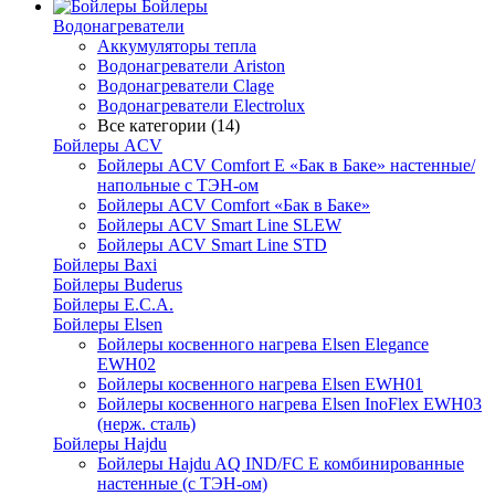
Бойлеры
Водонагреватели
Аккумуляторы тепла
Водонагреватели Ariston
Водонагреватели Clage
Водонагреватели Electrolux
Все категории (14)
Бойлеры ACV
Бойлеры ACV Comfort E «Бак в Баке» настенные/
напольные c ТЭН-ом
Бойлеры ACV Comfort «Бак в Баке»
Бойлеры ACV Smart Line SLEW
Бойлеры ACV Smart Line STD
Бойлеры Baxi
Бойлеры Buderus
Бойлеры E.C.A.
Бойлеры Elsen
Бойлеры косвенного нагрева Elsen Elegance
EWH02
Бойлеры косвенного нагрева Elsen EWH01
Бойлеры косвенного нагрева Elsen InoFlex EWH03
(нерж. сталь)
Бойлеры Hajdu
Бойлеры Hajdu AQ IND/FC E комбинированные
настенные (с ТЭН-ом)