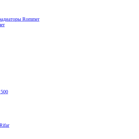
 радиаторы Rommer
er
 500
ifar