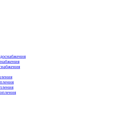
одоснабжения
снабжения
оснабжения
пления
опления
опления
топления