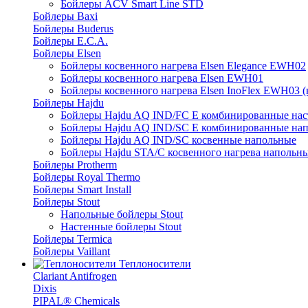
Бойлеры ACV Smart Line STD
Бойлеры Baxi
Бойлеры Buderus
Бойлеры E.C.A.
Бойлеры Elsen
Бойлеры косвенного нагрева Elsen Elegance EWH02
Бойлеры косвенного нагрева Elsen EWH01
Бойлеры косвенного нагрева Elsen InoFlex EWH03 (
Бойлеры Hajdu
Бойлеры Hajdu AQ IND/FC E комбинированные нас
Бойлеры Hajdu AQ IND/SC E комбинированные нап
Бойлеры Hajdu AQ IND/SC косвенные напольные
Бойлеры Hajdu STA/C косвенного нагрева напольн
Бойлеры Protherm
Бойлеры Royal Thermo
Бойлеры Smart Install
Бойлеры Stout
Напольные бойлеры Stout
Настенные бойлеры Stout
Бойлеры Termica
Бойлеры Vaillant
Теплоносители
Clariant Antifrogen
Dixis
PIPAL® Chemicals