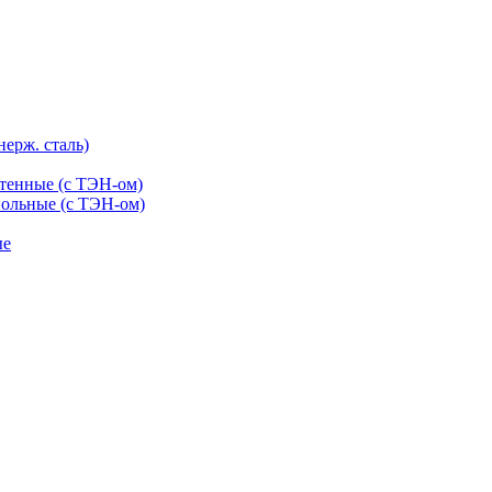
нерж. сталь)
тенные (с ТЭН-ом)
ольные (с ТЭН-ом)
ые