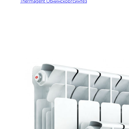
Thermagent Обнинскоргсинтез