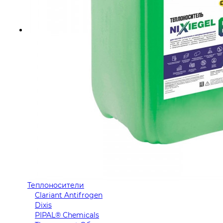
Теплоносители
Clariant Antifrogen
Dixis
PIPAL® Chemicals