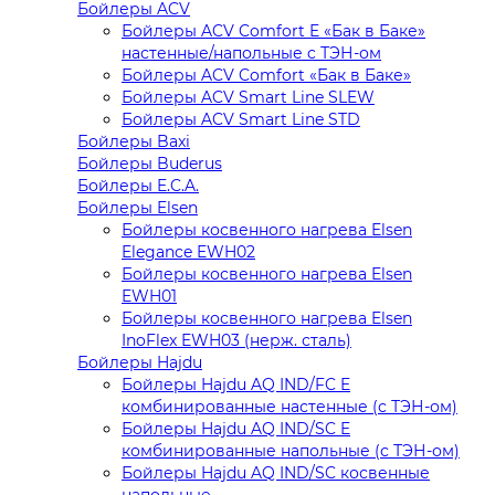
Бойлеры ACV
Бойлеры ACV Comfort E «Бак в Баке»
настенные/напольные c ТЭН-ом
Бойлеры ACV Comfort «Бак в Баке»
Бойлеры ACV Smart Line SLEW
Бойлеры ACV Smart Line STD
Бойлеры Baxi
Бойлеры Buderus
Бойлеры E.C.A.
Бойлеры Elsen
Бойлеры косвенного нагрева Elsen
Elegance EWH02
Бойлеры косвенного нагрева Elsen
EWH01
Бойлеры косвенного нагрева Elsen
InoFlex EWH03 (нерж. сталь)
Бойлеры Hajdu
Бойлеры Hajdu AQ IND/FC E
комбинированные настенные (с ТЭН-ом)
Бойлеры Hajdu AQ IND/SC E
комбинированные напольные (с ТЭН-ом)
Бойлеры Hajdu AQ IND/SC косвенные
напольные