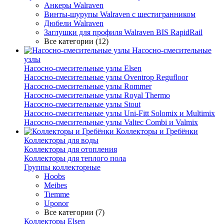
Анкеры Walraven
Винты-шурупы Walraven с шестигранником
Дюбели Walraven
Заглушки для профиля Walraven BIS RapidRail
Все категории (12)
Насосно-смесительные
узлы
Насосно-смесительные узлы Elsen
Насосно-смесительные узлы Oventrop Regufloor
Насосно-смесительные узлы Rommer
Насосно-смесительные узлы Royal Thermo
Насосно-смесительные узлы Stout
Насосно-смесительные узлы Uni-Fitt Solomix и Multimix
Насосно-смесительные узлы Valtec Combi и Valmix
Коллекторы и Гребёнки
Коллекторы для воды
Коллекторы для отопления
Коллекторы для теплого пола
Группы коллекторные
Hoobs
Meibes
Tiemme
Uponor
Все категории (7)
Коллекторы Elsen