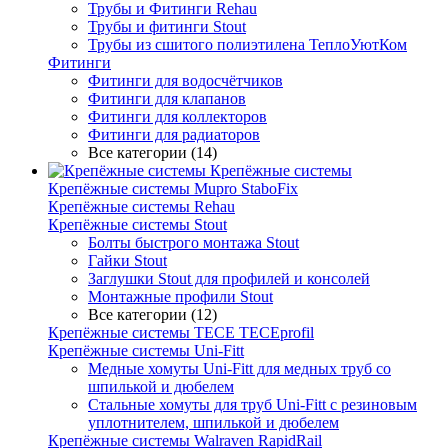
Трубы и Фитинги Rehau
Трубы и фитинги Stout
Трубы из сшитого полиэтилена ТеплоУютКом
Фитинги
Фитинги для водосчётчиков
Фитинги для клапанов
Фитинги для коллекторов
Фитинги для радиаторов
Все категории (14)
Крепёжные системы
Крепёжные системы Mupro StaboFix
Крепёжные системы Rehau
Крепёжные системы Stout
Болты быстрого монтажа Stout
Гайки Stout
Заглушки Stout для профилей и консолей
Монтажные профили Stout
Все категории (12)
Крепёжные системы TECE TECEprofil
Крепёжные системы Uni-Fitt
Медные хомуты Uni-Fitt для медных труб со
шпилькой и дюбелем
Стальные хомуты для труб Uni-Fitt с резиновым
уплотнителем, шпилькой и дюбелем
Крепёжные системы Walraven RapidRail