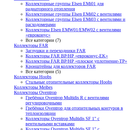
Коллекторные группы Elsen EMi01 для
радиаторного отопления
Коллекторные группы Elsen EMi02 с вентилями
Коллекторные группы Elsen EMi03 с вентилями и
расходомерами
Коллекторы Elsen EMW01/EMW02 с вентилями
«евроконус»
Все категории (7)
Коллекторы FAR
Заглушки и переходники FAR
Коллекторы FAR ВР/НР «евроконус-EK»
Коллекторы FAR ВР/НР «плоское уплотнение-TP»
Кронштейны для коллекторов FAR
Все категории (5)
Коллекторы Hoobs
Стальные отопительные коллекторы Hoobs
Коллекторы Meibes
Коллекторы Oventrop
Гребёнки Oventrop Multidis R с вентилями
регулировочными
Гребёнки Oventrop для отопительных контуров в
теплоизоляции
Коллекторы Oventrop Multidis SF 1" с
вентильными вставками
Коллекторы Oventrop Multidis SF 1" с