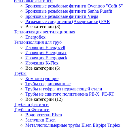
Резьбовые фитинги
Бронзовые резьбовые фитинги Oventrop "Cofit S"
Бронзовые резьбовые фитинги Sanha Purafit
Бронзовые резьбовые фитинги Viega
Разъемные соединения (Американки) FAR
Все категории (8)
Теплоизляция вентиляционная
Energoflex
Теплоизоляция для труб
Изоляция Energocell
Изоляция Energomax
Изоляция Energopack
Изоляция K-Flex
Все категории (6)
Трубы
Комплектующие
Трубы гофрированные
Трубы и гофры из нержавеющей стали
Трубы из сшитого полиэтилена PE-X, PE-RT
Все категории (12)
Трубы и фитинги
Трубы и Фитинги
Водорозетки Elsen
Заглушки Elsen
Металлополимерные трубы Elsen Elspipe Triplex