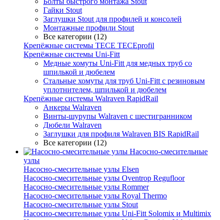
Болты быстрого монтажа Stout
Гайки Stout
Заглушки Stout для профилей и консолей
Монтажные профили Stout
Все категории (12)
Крепёжные системы TECE TECEprofil
Крепёжные системы Uni-Fitt
Медные хомуты Uni-Fitt для медных труб со
шпилькой и дюбелем
Стальные хомуты для труб Uni-Fitt с резиновым
уплотнителем, шпилькой и дюбелем
Крепёжные системы Walraven RapidRail
Анкеры Walraven
Винты-шурупы Walraven с шестигранником
Дюбели Walraven
Заглушки для профиля Walraven BIS RapidRail
Все категории (12)
Насосно-смесительные
узлы
Насосно-смесительные узлы Elsen
Насосно-смесительные узлы Oventrop Regufloor
Насосно-смесительные узлы Rommer
Насосно-смесительные узлы Royal Thermo
Насосно-смесительные узлы Stout
Насосно-смесительные узлы Uni-Fitt Solomix и Multimix