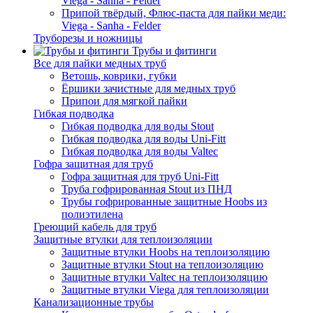
Viega - Sanha - Felder
Припой твёрдый, Флюс-паста для пайки меди:
Viega - Sanha - Felder
Труборезы и ножницы
Трубы и фитинги
Все для пайки медных труб
Ветошь, коврики, губки
Ёршики зачистные для медных труб
Припои для мягкой пайки
Гибкая подводка
Гибкая подводка для воды Stout
Гибкая подводка для воды Uni-Fitt
Гибкая подводка для воды Valtec
Гофра защитная для труб
Гофра защитная для труб Uni-Fitt
Труба гофрированная Stout из ПНД
Трубы гофрированные защитные Hoobs из
полиэтилена
Греющий кабель для труб
Защитные втулки для теплоизоляции
Защитные втулки Hoobs на теплоизоляцию
Защитные втулки Stout на теплоизоляцию
Защитные втулки Valtec на теплоизоляцию
Защитные втулки Viega для теплоизоляции
Канализационные трубы