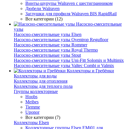
Винты-шурупы Walraven с шестигранником
Дюбели Walraven
Заглушки для профиля Walraven BIS RapidRail
Все категории (12)
Насосно-смесительные
узлы
Насосно-смесительные узлы Elsen
Насосно-смесительные узлы Oventrop Regufloor
Насосно-смесительные узлы Rommer
Насосно-смесительные узлы Royal Thermo
Насосно-смесительные узлы Stout
Насосно-смесительные узлы Uni-Fitt Solomix и Multimix
Насосно-смесительные узлы Valtec Combi и Valmix
Коллекторы и Гребёнки
Коллекторы для воды
Коллекторы для отопления
Коллекторы для теплого пола
Группы коллекторные
Hoobs
Meibes
Tiemme
Uponor
Все категории (7)
Коллекторы Elsen
Коллекторные группы Elsen EMi01 для