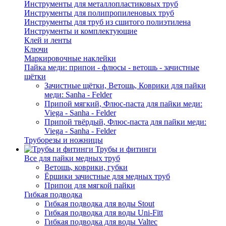
Инструменты для металлопластиковых труб
Инструменты для полипропиленовых труб
Инструменты для труб из сшитого полиэтилена
Инструменты и комплектующие
Клей и ленты
Ключи
Маркировочные наклейки
Пайка меди: припои - флюсы - ветошь - зачистные
щётки
Зачистные щётки, Ветошь, Коврики для пайки
меди: Sanha - Felder
Припой мягкий, Флюс-паста для пайки меди:
Viega - Sanha - Felder
Припой твёрдый, Флюс-паста для пайки меди:
Viega - Sanha - Felder
Труборезы и ножницы
Трубы и фитинги
Все для пайки медных труб
Ветошь, коврики, губки
Ёршики зачистные для медных труб
Припои для мягкой пайки
Гибкая подводка
Гибкая подводка для воды Stout
Гибкая подводка для воды Uni-Fitt
Гибкая подводка для воды Valtec