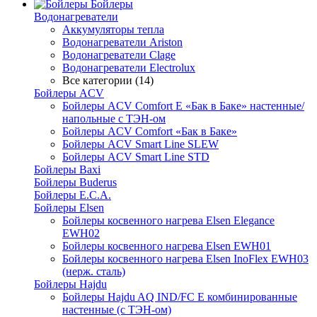
Бойлеры
Водонагреватели
Аккумуляторы тепла
Водонагреватели Ariston
Водонагреватели Clage
Водонагреватели Electrolux
Все категории (14)
Бойлеры ACV
Бойлеры ACV Comfort E «Бак в Баке» настенные/
напольные c ТЭН-ом
Бойлеры ACV Comfort «Бак в Баке»
Бойлеры ACV Smart Line SLEW
Бойлеры ACV Smart Line STD
Бойлеры Baxi
Бойлеры Buderus
Бойлеры E.C.A.
Бойлеры Elsen
Бойлеры косвенного нагрева Elsen Elegance
EWH02
Бойлеры косвенного нагрева Elsen EWH01
Бойлеры косвенного нагрева Elsen InoFlex EWH03
(нерж. сталь)
Бойлеры Hajdu
Бойлеры Hajdu AQ IND/FC E комбинированные
настенные (с ТЭН-ом)