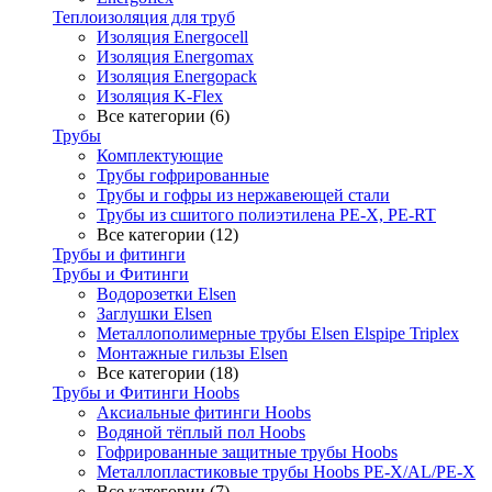
Теплоизоляция для труб
Изоляция Energocell
Изоляция Energomax
Изоляция Energopack
Изоляция K-Flex
Все категории (6)
Трубы
Комплектующие
Трубы гофрированные
Трубы и гофры из нержавеющей стали
Трубы из сшитого полиэтилена PE-X, PE-RT
Все категории (12)
Трубы и фитинги
Трубы и Фитинги
Водорозетки Elsen
Заглушки Elsen
Металлополимерные трубы Elsen Elspipe Triplex
Монтажные гильзы Elsen
Все категории (18)
Трубы и Фитинги Hoobs
Аксиальные фитинги Hoobs
Водяной тёплый пол Hoobs
Гофрированные защитные трубы Hoobs
Металлопластиковые трубы Hoobs PE-X/AL/PE-X
Все категории (7)