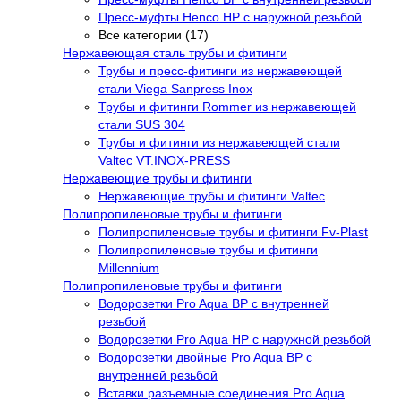
Пресс-муфты Henco НР с наружной резьбой
Все категории (17)
Нержавеющая сталь трубы и фитинги
Трубы и пресс-фитинги из нержавеющей
стали Viega Sanpress Inox
Трубы и фитинги Rommer из нержавеющей
стали SUS 304
Трубы и фитинги из нержавеющей стали
Valtec VT.INOX-PRESS
Нержавеющие трубы и фитинги
Нержавеющие трубы и фитинги Valtec
Полипропиленовые трубы и фитинги
Полипропиленовые трубы и фитинги Fv-Plast
Полипропиленовые трубы и фитинги
Millennium
Полипропиленовые трубы и фитинги
Водорозетки Pro Aqua ВР с внутренней
резьбой
Водорозетки Pro Aqua НР с наружной резьбой
Водорозетки двойные Pro Aqua ВР с
внутренней резьбой
Вставки разъемные соединения Pro Aqua