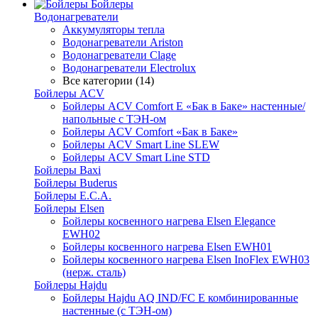
Бойлеры
Водонагреватели
Аккумуляторы тепла
Водонагреватели Ariston
Водонагреватели Clage
Водонагреватели Electrolux
Все категории (14)
Бойлеры ACV
Бойлеры ACV Comfort E «Бак в Баке» настенные/
напольные c ТЭН-ом
Бойлеры ACV Comfort «Бак в Баке»
Бойлеры ACV Smart Line SLEW
Бойлеры ACV Smart Line STD
Бойлеры Baxi
Бойлеры Buderus
Бойлеры E.C.A.
Бойлеры Elsen
Бойлеры косвенного нагрева Elsen Elegance
EWH02
Бойлеры косвенного нагрева Elsen EWH01
Бойлеры косвенного нагрева Elsen InoFlex EWH03
(нерж. сталь)
Бойлеры Hajdu
Бойлеры Hajdu AQ IND/FC E комбинированные
настенные (с ТЭН-ом)