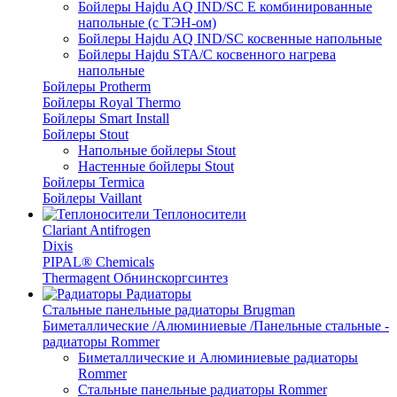
Бойлеры Hajdu AQ IND/SC E комбинированные
напольные (с ТЭН-ом)
Бойлеры Hajdu AQ IND/SC косвенные напольные
Бойлеры Hajdu STA/C косвенного нагрева
напольные
Бойлеры Protherm
Бойлеры Royal Thermo
Бойлеры Smart Install
Бойлеры Stout
Напольные бойлеры Stout
Настенные бойлеры Stout
Бойлеры Termica
Бойлеры Vaillant
Теплоносители
Clariant Antifrogen
Dixis
PIPAL® Chemicals
Thermagent Обнинскоргсинтез
Радиаторы
Стальные панельные радиаторы Brugman
Биметаллические /Алюминиевые /Панельные стальные -
радиаторы Rommer
Биметаллические и Алюминиевые радиаторы
Rommer
Стальные панельные радиаторы Rommer