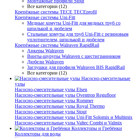
Монтажные профили Stout
Все категории (12)
Крепёжные системы TECE TECEprofil
Крепёжные системы Uni-Fitt
Медные хомуты Uni-Fitt для медных труб со
шпилькой и дюбелем
Стальные хомуты для труб Uni-Fitt с резиновым
уплотнителем, шпилькой и дюбелем
Крепёжные системы Walraven RapidRail
Анкеры Walraven
Винты-шурупы Walraven с шестигранником
Дюбели Walraven
Заглушки для профиля Walraven BIS RapidRail
Все категории (12)
Насосно-смесительные
узлы
Насосно-смесительные узлы Elsen
Насосно-смесительные узлы Oventrop Regufloor
Насосно-смесительные узлы Rommer
Насосно-смесительные узлы Royal Thermo
Насосно-смесительные узлы Stout
Насосно-смесительные узлы Uni-Fitt Solomix и Multimix
Насосно-смесительные узлы Valtec Combi и Valmix
Коллекторы и Гребёнки
Коллекторы для воды