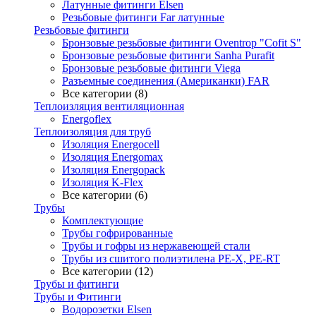
Латунные фитинги Elsen
Резьбовые фитинги Far латунные
Резьбовые фитинги
Бронзовые резьбовые фитинги Oventrop "Cofit S"
Бронзовые резьбовые фитинги Sanha Purafit
Бронзовые резьбовые фитинги Viega
Разъемные соединения (Американки) FAR
Все категории (8)
Теплоизляция вентиляционная
Energoflex
Теплоизоляция для труб
Изоляция Energocell
Изоляция Energomax
Изоляция Energopack
Изоляция K-Flex
Все категории (6)
Трубы
Комплектующие
Трубы гофрированные
Трубы и гофры из нержавеющей стали
Трубы из сшитого полиэтилена PE-X, PE-RT
Все категории (12)
Трубы и фитинги
Трубы и Фитинги
Водорозетки Elsen