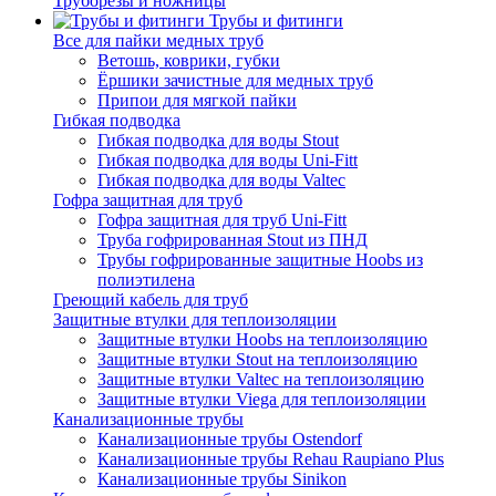
Труборезы и ножницы
Трубы и фитинги
Все для пайки медных труб
Ветошь, коврики, губки
Ёршики зачистные для медных труб
Припои для мягкой пайки
Гибкая подводка
Гибкая подводка для воды Stout
Гибкая подводка для воды Uni-Fitt
Гибкая подводка для воды Valtec
Гофра защитная для труб
Гофра защитная для труб Uni-Fitt
Труба гофрированная Stout из ПНД
Трубы гофрированные защитные Hoobs из
полиэтилена
Греющий кабель для труб
Защитные втулки для теплоизоляции
Защитные втулки Hoobs на теплоизоляцию
Защитные втулки Stout на теплоизоляцию
Защитные втулки Valtec на теплоизоляцию
Защитные втулки Viega для теплоизоляции
Канализационные трубы
Канализационные трубы Ostendorf
Канализационные трубы Rehau Raupiano Plus
Канализационные трубы Sinikon