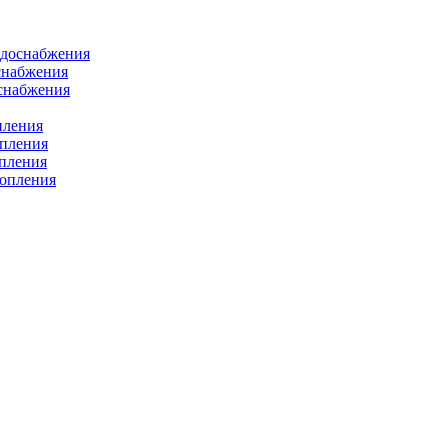
одоснабжения
снабжения
оснабжения
пления
опления
опления
топления