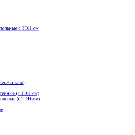
апольные c ТЭН-ом
нерж. сталь)
тенные (с ТЭН-ом)
ольные (с ТЭН-ом)
ые