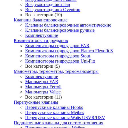
Воздухоотводчики Itap
Воздухоотводчики Oventrop
Все категории (10)
Клапаны балансировочные
Клапаны балансировочные автоматические
Клапаны балансировочные ручные
Комплектующие
Компенсаторы гидроударов
Компенсаторы гидроударов FAR
Компенсаторы гидроударов Flamco Flexofit S
Компенсаторы гидроударов Stout
Компенсаторы гидроударов Uni-Fitt
Все категории (5)
Манометры, термометры, термоманометры
Комплектующие
Манометры FAR
Манометры Ferroli
Манометры Valtec
Все категории (11)
Перепускные клапаны
Перепускные клапаны Hoobs
Перепускные клапаны Meibes
Перепускные клапаны Watts USVR/USV
Подпиточные клапаны для систем отопления
Подпиточные клапаны Meibes