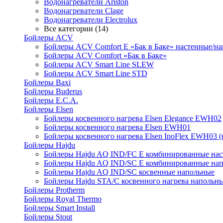
Водонагреватели Ariston
Водонагреватели Clage
Водонагреватели Electrolux
Все категории (14)
Бойлеры ACV
Бойлеры ACV Comfort E «Бак в Баке» настенные/н
Бойлеры ACV Comfort «Бак в Баке»
Бойлеры ACV Smart Line SLEW
Бойлеры ACV Smart Line STD
Бойлеры Baxi
Бойлеры Buderus
Бойлеры E.C.A.
Бойлеры Elsen
Бойлеры косвенного нагрева Elsen Elegance EWH02
Бойлеры косвенного нагрева Elsen EWH01
Бойлеры косвенного нагрева Elsen InoFlex EWH03 (
Бойлеры Hajdu
Бойлеры Hajdu AQ IND/FC E комбинированные нас
Бойлеры Hajdu AQ IND/SC E комбинированные нап
Бойлеры Hajdu AQ IND/SC косвенные напольные
Бойлеры Hajdu STA/C косвенного нагрева напольн
Бойлеры Protherm
Бойлеры Royal Thermo
Бойлеры Smart Install
Бойлеры Stout