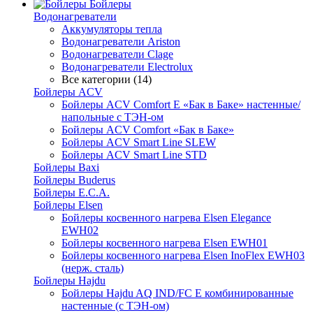
Бойлеры
Водонагреватели
Аккумуляторы тепла
Водонагреватели Ariston
Водонагреватели Clage
Водонагреватели Electrolux
Все категории (14)
Бойлеры ACV
Бойлеры ACV Comfort E «Бак в Баке» настенные/
напольные c ТЭН-ом
Бойлеры ACV Comfort «Бак в Баке»
Бойлеры ACV Smart Line SLEW
Бойлеры ACV Smart Line STD
Бойлеры Baxi
Бойлеры Buderus
Бойлеры E.C.A.
Бойлеры Elsen
Бойлеры косвенного нагрева Elsen Elegance
EWH02
Бойлеры косвенного нагрева Elsen EWH01
Бойлеры косвенного нагрева Elsen InoFlex EWH03
(нерж. сталь)
Бойлеры Hajdu
Бойлеры Hajdu AQ IND/FC E комбинированные
настенные (с ТЭН-ом)