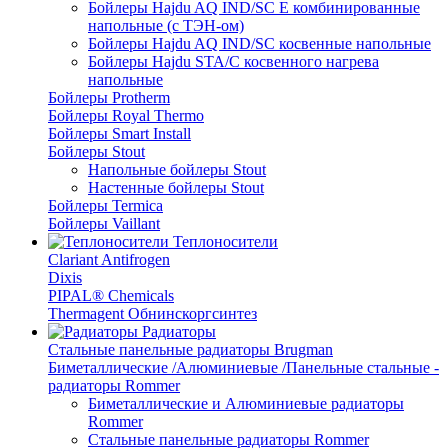
Бойлеры Hajdu AQ IND/SC E комбинированные
напольные (с ТЭН-ом)
Бойлеры Hajdu AQ IND/SC косвенные напольные
Бойлеры Hajdu STA/C косвенного нагрева
напольные
Бойлеры Protherm
Бойлеры Royal Thermo
Бойлеры Smart Install
Бойлеры Stout
Напольные бойлеры Stout
Настенные бойлеры Stout
Бойлеры Termica
Бойлеры Vaillant
Теплоносители
Clariant Antifrogen
Dixis
PIPAL® Chemicals
Thermagent Обнинскоргсинтез
Радиаторы
Стальные панельные радиаторы Brugman
Биметаллические /Алюминиевые /Панельные стальные -
радиаторы Rommer
Биметаллические и Алюминиевые радиаторы
Rommer
Стальные панельные радиаторы Rommer