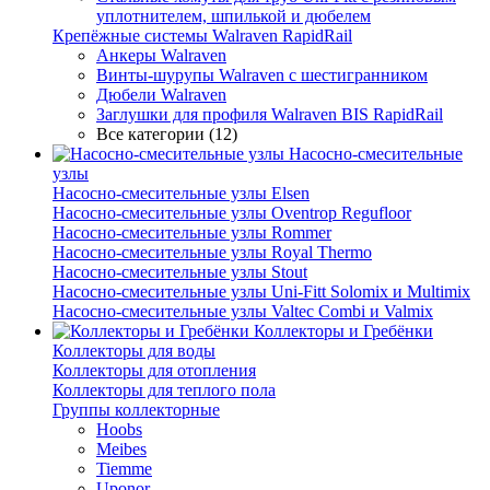
уплотнителем, шпилькой и дюбелем
Крепёжные системы Walraven RapidRail
Анкеры Walraven
Винты-шурупы Walraven с шестигранником
Дюбели Walraven
Заглушки для профиля Walraven BIS RapidRail
Все категории (12)
Насосно-смесительные
узлы
Насосно-смесительные узлы Elsen
Насосно-смесительные узлы Oventrop Regufloor
Насосно-смесительные узлы Rommer
Насосно-смесительные узлы Royal Thermo
Насосно-смесительные узлы Stout
Насосно-смесительные узлы Uni-Fitt Solomix и Multimix
Насосно-смесительные узлы Valtec Combi и Valmix
Коллекторы и Гребёнки
Коллекторы для воды
Коллекторы для отопления
Коллекторы для теплого пола
Группы коллекторные
Hoobs
Meibes
Tiemme
Uponor