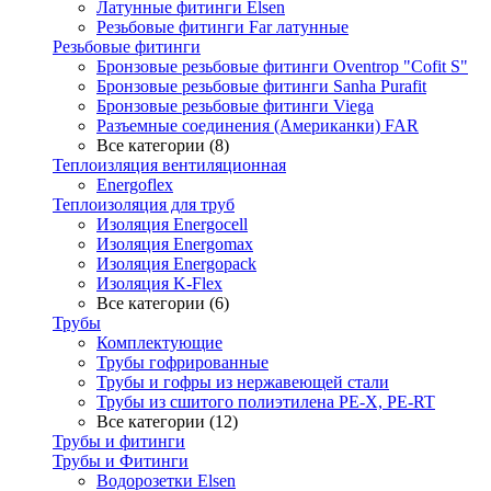
Латунные фитинги Elsen
Резьбовые фитинги Far латунные
Резьбовые фитинги
Бронзовые резьбовые фитинги Oventrop "Cofit S"
Бронзовые резьбовые фитинги Sanha Purafit
Бронзовые резьбовые фитинги Viega
Разъемные соединения (Американки) FAR
Все категории (8)
Теплоизляция вентиляционная
Energoflex
Теплоизоляция для труб
Изоляция Energocell
Изоляция Energomax
Изоляция Energopack
Изоляция K-Flex
Все категории (6)
Трубы
Комплектующие
Трубы гофрированные
Трубы и гофры из нержавеющей стали
Трубы из сшитого полиэтилена PE-X, PE-RT
Все категории (12)
Трубы и фитинги
Трубы и Фитинги
Водорозетки Elsen