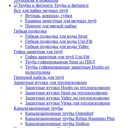
Труборезы и ножницы
Трубы и фитинги
Все для пайки медных труб
Ветошь, коврики, губки
Ёршики зачистные для медных труб
Припои для мягкой пайки
Гибкая подводка
Гибкая подводка для воды Stout
Гибкая подводка для воды Uni-Fitt
Гибкая подводка для воды Valtec
Гофра защитная для труб
Гофра защитная для труб Uni-Fitt
Труба гофрированная Stout из ПНД
Трубы гофрированные защитные Hoobs из
полиэтилена
Греющий кабель для труб
Защитные втулки для теплоизоляции
Защитные втулки Hoobs на теплоизоляцию
Защитные втулки Stout на теплоизоляцию
Защитные втулки Valtec на теплоизоляцию
Защитные втулки Viega для теплоизоляции
Канализационные трубы
Канализационные трубы Ostendorf
Канализационные трубы Rehau Raupiano Plus
Канализационные трубы Sinikon