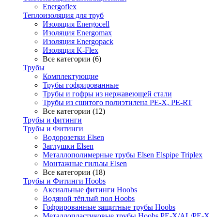
Energoflex
Теплоизоляция для труб
Изоляция Energocell
Изоляция Energomax
Изоляция Energopack
Изоляция K-Flex
Все категории (6)
Трубы
Комплектующие
Трубы гофрированные
Трубы и гофры из нержавеющей стали
Трубы из сшитого полиэтилена PE-X, PE-RT
Все категории (12)
Трубы и фитинги
Трубы и Фитинги
Водорозетки Elsen
Заглушки Elsen
Металлополимерные трубы Elsen Elspipe Triplex
Монтажные гильзы Elsen
Все категории (18)
Трубы и Фитинги Hoobs
Аксиальные фитинги Hoobs
Водяной тёплый пол Hoobs
Гофрированные защитные трубы Hoobs
Металлопластиковые трубы Hoobs PE-X/AL/PE-X