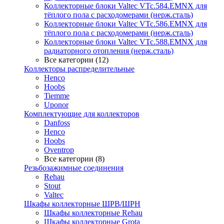
Коллекторные блоки Valtec VTc.584.EMNX для
тёплого пола с расходомерами (нерж.сталь)
Коллекторные блоки Valtec VTc.586.EMNX для
тёплого пола с расходомерами (нерж.сталь)
Коллекторные блоки Valtec VTc.588.EMNX для
радиаторного отопления (нерж.сталь)
Все категории (12)
Коллекторы распределительные
Henco
Hoobs
Tiemme
Uponor
Комплектующие для коллекторов
Danfoss
Henco
Hoobs
Oventrop
Все категории (8)
Резьбозажимные соединения
Rehau
Stout
Valtec
Шкафы коллекторные ШРВ/ШРН
Шкафы коллекторные Rehau
Шкафы коллекторные Grota