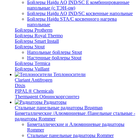
Бойлеры Hajdu AQ IND/SC E комбинированные
напольные (с ТЭН-ом)
Бойлеры Hajdu AQ IND/SC косвенные напольные
Бойлеры Hajdu STA/C косвенного нагрева
напольные
Бойлеры Protherm
Бойлеры Royal Thermo
Бойлеры Smart Install
Бойлеры Stout
Напольные бойлеры Stout
Настенные бойлеры Stout
Бойлеры Termica
Бойлеры Vaillant
Теплоносители
Clariant Antifrogen
Dixis
PIPAL® Chemicals
Thermagent Обнинскоргсинтез
Радиаторы
Стальные панельные радиаторы Brugman
Биметаллические /Алюминиевые /Панельные стальные -
радиаторы Rommer
Биметаллические и Алюминиевые радиаторы
Rommer
Стальные панельные радиаторы Rommer