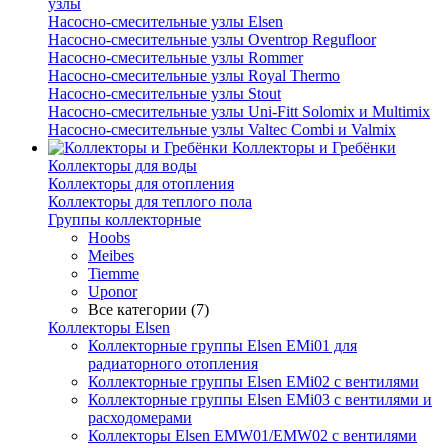
узлы
Насосно-смесительные узлы Elsen
Насосно-смесительные узлы Oventrop Regufloor
Насосно-смесительные узлы Rommer
Насосно-смесительные узлы Royal Thermo
Насосно-смесительные узлы Stout
Насосно-смесительные узлы Uni-Fitt Solomix и Multimix
Насосно-смесительные узлы Valtec Combi и Valmix
Коллекторы и Гребёнки
Коллекторы для воды
Коллекторы для отопления
Коллекторы для теплого пола
Группы коллекторные
Hoobs
Meibes
Tiemme
Uponor
Все категории (7)
Коллекторы Elsen
Коллекторные группы Elsen EMi01 для
радиаторного отопления
Коллекторные группы Elsen EMi02 с вентилями
Коллекторные группы Elsen EMi03 с вентилями и
расходомерами
Коллекторы Elsen EMW01/EMW02 с вентилями