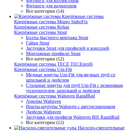
Фитинги для коллекторов
Фитинги для радиаторов
Все категории (14)
Крепёжные системы
Крепёжные системы Mupro StaboFix
Крепёжные системы Rehau
Крепёжные системы Stout
Болты быстрого монтажа Stout
Гайки Stout
Заглушки Stout для профилей и консолей
Монтажные профили Stout
Все категории (12)
Крепёжные системы TECE TECEprofil
Крепёжные системы Uni-Fitt
Медные хомуты Uni-Fitt для медных труб со
шпилькой и дюбелем
Стальные хомуты для труб Uni-Fitt с резиновым
уплотнителем, шпилькой и дюбелем
Крепёжные системы Walraven RapidRail
Анкеры Walraven
Винты-шурупы Walraven с шестигранником
Дюбели Walraven
Заглушки для профиля Walraven BIS RapidRail
Все категории (12)
Насосно-смесительные