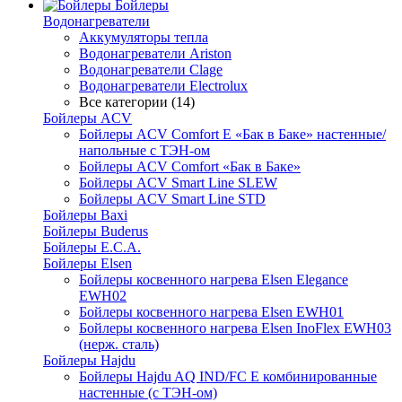
Бойлеры
Водонагреватели
Аккумуляторы тепла
Водонагреватели Ariston
Водонагреватели Clage
Водонагреватели Electrolux
Все категории (14)
Бойлеры ACV
Бойлеры ACV Comfort E «Бак в Баке» настенные/
напольные c ТЭН-ом
Бойлеры ACV Comfort «Бак в Баке»
Бойлеры ACV Smart Line SLEW
Бойлеры ACV Smart Line STD
Бойлеры Baxi
Бойлеры Buderus
Бойлеры E.C.A.
Бойлеры Elsen
Бойлеры косвенного нагрева Elsen Elegance
EWH02
Бойлеры косвенного нагрева Elsen EWH01
Бойлеры косвенного нагрева Elsen InoFlex EWH03
(нерж. сталь)
Бойлеры Hajdu
Бойлеры Hajdu AQ IND/FC E комбинированные
настенные (с ТЭН-ом)