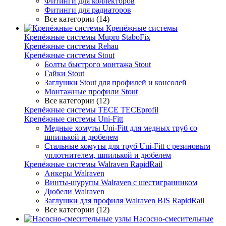
Фитинги для коллекторов
Фитинги для радиаторов
Все категории (14)
Крепёжные системы
Крепёжные системы Mupro StaboFix
Крепёжные системы Rehau
Крепёжные системы Stout
Болты быстрого монтажа Stout
Гайки Stout
Заглушки Stout для профилей и консолей
Монтажные профили Stout
Все категории (12)
Крепёжные системы TECE TECEprofil
Крепёжные системы Uni-Fitt
Медные хомуты Uni-Fitt для медных труб со
шпилькой и дюбелем
Стальные хомуты для труб Uni-Fitt с резиновым
уплотнителем, шпилькой и дюбелем
Крепёжные системы Walraven RapidRail
Анкеры Walraven
Винты-шурупы Walraven с шестигранником
Дюбели Walraven
Заглушки для профиля Walraven BIS RapidRail
Все категории (12)
Насосно-смесительные