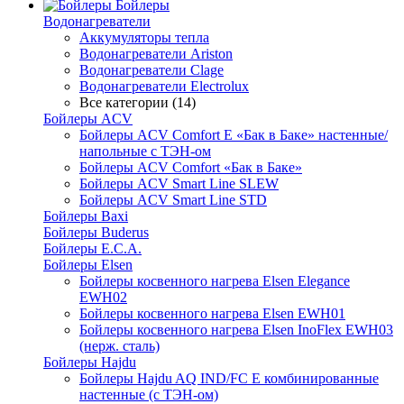
Бойлеры
Водонагреватели
Аккумуляторы тепла
Водонагреватели Ariston
Водонагреватели Clage
Водонагреватели Electrolux
Все категории (14)
Бойлеры ACV
Бойлеры ACV Comfort E «Бак в Баке» настенные/
напольные c ТЭН-ом
Бойлеры ACV Comfort «Бак в Баке»
Бойлеры ACV Smart Line SLEW
Бойлеры ACV Smart Line STD
Бойлеры Baxi
Бойлеры Buderus
Бойлеры E.C.A.
Бойлеры Elsen
Бойлеры косвенного нагрева Elsen Elegance
EWH02
Бойлеры косвенного нагрева Elsen EWH01
Бойлеры косвенного нагрева Elsen InoFlex EWH03
(нерж. сталь)
Бойлеры Hajdu
Бойлеры Hajdu AQ IND/FC E комбинированные
настенные (с ТЭН-ом)