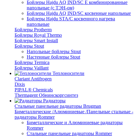
Бойлеры Hajdu AQ IND/SC E комбинированные
напольные (с ТЭН-ом)
Бойлеры Hajdu AQ IND/SC косвенные напольные
Бойлеры Hajdu STA/C косвенного нагрева
напольные
Бойлеры Protherm
Бойлеры Royal Thermo
Бойлеры Smart Install
Бойлеры Stout
Напольные бойлеры Stout
Настенные бойлеры Stout
Бойлеры Termica
Бойлеры Vaillant
Теплоносители
Clariant Antifrogen
Dixis
PIPAL® Chemicals
Thermagent Обнинскоргсинтез
Радиаторы
Стальные панельные радиаторы Brugman
Биметаллические /Алюминиевые /Панельные стальные -
радиаторы Rommer
Биметаллические и Алюминиевые радиаторы
Rommer
Стальные панельные радиаторы Rommer