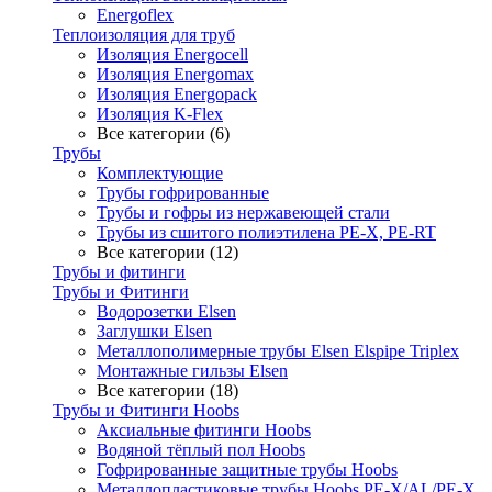
Energoflex
Теплоизоляция для труб
Изоляция Energocell
Изоляция Energomax
Изоляция Energopack
Изоляция K-Flex
Все категории (6)
Трубы
Комплектующие
Трубы гофрированные
Трубы и гофры из нержавеющей стали
Трубы из сшитого полиэтилена PE-X, PE-RT
Все категории (12)
Трубы и фитинги
Трубы и Фитинги
Водорозетки Elsen
Заглушки Elsen
Металлополимерные трубы Elsen Elspipe Triplex
Монтажные гильзы Elsen
Все категории (18)
Трубы и Фитинги Hoobs
Аксиальные фитинги Hoobs
Водяной тёплый пол Hoobs
Гофрированные защитные трубы Hoobs
Металлопластиковые трубы Hoobs PE-X/AL/PE-X