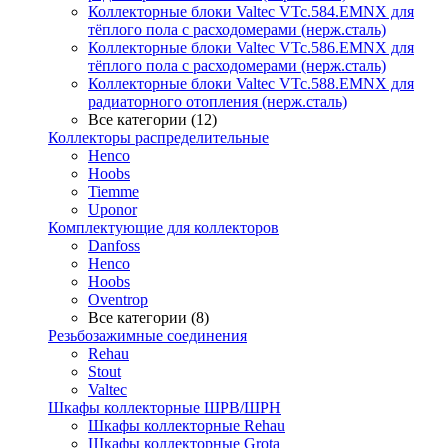
Коллекторные блоки Valtec VTc.584.EMNX для
тёплого пола с расходомерами (нерж.сталь)
Коллекторные блоки Valtec VTc.586.EMNX для
тёплого пола с расходомерами (нерж.сталь)
Коллекторные блоки Valtec VTc.588.EMNX для
радиаторного отопления (нерж.сталь)
Все категории (12)
Коллекторы распределительные
Henco
Hoobs
Tiemme
Uponor
Комплектующие для коллекторов
Danfoss
Henco
Hoobs
Oventrop
Все категории (8)
Резьбозажимные соединения
Rehau
Stout
Valtec
Шкафы коллекторные ШРВ/ШРН
Шкафы коллекторные Rehau
Шкафы коллекторные Grota