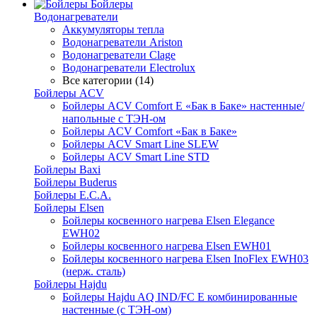
Бойлеры
Водонагреватели
Аккумуляторы тепла
Водонагреватели Ariston
Водонагреватели Clage
Водонагреватели Electrolux
Все категории (14)
Бойлеры ACV
Бойлеры ACV Comfort E «Бак в Баке» настенные/
напольные c ТЭН-ом
Бойлеры ACV Comfort «Бак в Баке»
Бойлеры ACV Smart Line SLEW
Бойлеры ACV Smart Line STD
Бойлеры Baxi
Бойлеры Buderus
Бойлеры E.C.A.
Бойлеры Elsen
Бойлеры косвенного нагрева Elsen Elegance
EWH02
Бойлеры косвенного нагрева Elsen EWH01
Бойлеры косвенного нагрева Elsen InoFlex EWH03
(нерж. сталь)
Бойлеры Hajdu
Бойлеры Hajdu AQ IND/FC E комбинированные
настенные (с ТЭН-ом)