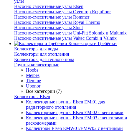
узлы
Насосно-смесительные узлы Elsen
Насосно-смесительные узлы Oventrop Regufloor
Насосно-смесительные узлы Rommer
Насосно-смесительные узлы Royal Thermo
Насосно-смесительные узлы Stout
Насосно-смесительные узлы Uni-Fitt Solomix и Multimix
Насосно-смесительные узлы Valtec Combi и Valmix
Коллекторы и Гребёнки
Коллекторы для воды
Коллекторы для отопления
Коллекторы для теплого пола
Группы коллекторные
Hoobs
Meibes
Tiemme
Uponor
Все категории (7)
Коллекторы Elsen
Коллекторные группы Elsen EMi01 для
радиаторного отопления
Коллекторные группы Elsen EMi02 с вентилями
Коллекторные группы Elsen EMi03 с вентилями и
расходомерами
Коллекторы Elsen EMW01/EMW02 с вентилями