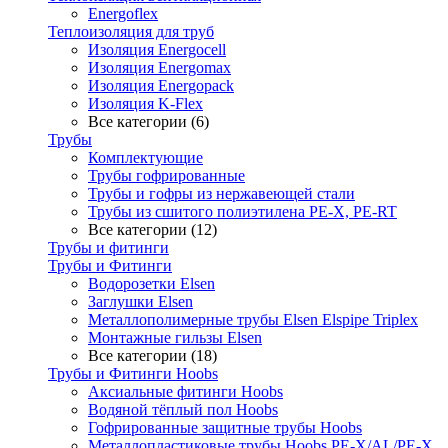
Energoflex
Теплоизоляция для труб
Изоляция Energocell
Изоляция Energomax
Изоляция Energopack
Изоляция K-Flex
Все категории (6)
Трубы
Комплектующие
Трубы гофрированные
Трубы и гофры из нержавеющей стали
Трубы из сшитого полиэтилена PE-X, PE-RT
Все категории (12)
Трубы и фитинги
Трубы и Фитинги
Водорозетки Elsen
Заглушки Elsen
Металлополимерные трубы Elsen Elspipe Triplex
Монтажные гильзы Elsen
Все категории (18)
Трубы и Фитинги Hoobs
Аксиальные фитинги Hoobs
Водяной тёплый пол Hoobs
Гофрированные защитные трубы Hoobs
Металлопластиковые трубы Hoobs PE-X/AL/PE-X