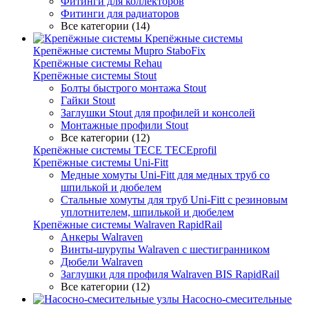
Фитинги для коллекторов
Фитинги для радиаторов
Все категории (14)
Крепёжные системы
Крепёжные системы Mupro StaboFix
Крепёжные системы Rehau
Крепёжные системы Stout
Болты быстрого монтажа Stout
Гайки Stout
Заглушки Stout для профилей и консолей
Монтажные профили Stout
Все категории (12)
Крепёжные системы TECE TECEprofil
Крепёжные системы Uni-Fitt
Медные хомуты Uni-Fitt для медных труб со
шпилькой и дюбелем
Стальные хомуты для труб Uni-Fitt с резиновым
уплотнителем, шпилькой и дюбелем
Крепёжные системы Walraven RapidRail
Анкеры Walraven
Винты-шурупы Walraven с шестигранником
Дюбели Walraven
Заглушки для профиля Walraven BIS RapidRail
Все категории (12)
Насосно-смесительные